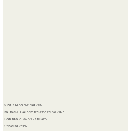
Алина загитова показала фото с выпускного в РАНХиГС.
Красивая кожа начинается не с дорогой косметики, а с
правильного ухода.
© 2026 Красивые прически
Контакты
Пользовательское соглашение
Политика конфидециальности
Обратная связь