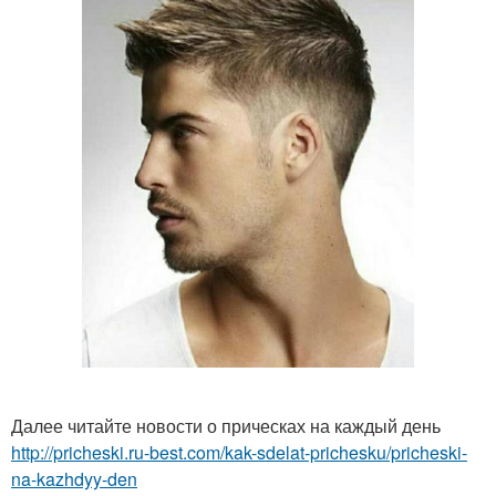
Далее читайте новости о прическах на каждый день
http://pricheski.ru-best.com/kak-sdelat-prichesku/pricheski-
na-kazhdyy-den