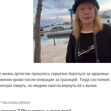
ю жизнь артистке пришлось серьёзно бороться за здоровье. 
ажения крови после операции за границей. Тогда состояни
ческую смерть, но медики смогли вернуть её к жизни.
и:
Как сделать прическу
авилось? Поделитесь с друзьями!