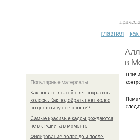
прическ
главная
как
Алл
в М
Причи
контр
Популярные материалы
Как понять в какой цвет покрасить
Помим
волосы. Как подобрать цвет волос
следи
по цветотипу внешности?
Самые красивые кадры рождаются
не в студии, а в моменте.
Филирование волос до и после.