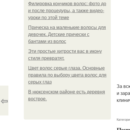
Филировка кончиков волос: фото до
и после процедуры, а также видео-
уроки по этой теме
Прическа на маленькие волосы для
девочек. Детские прически с
бантами из волос
Эти простые хитрости вас в икону
стиля превратят.
Цвет волос серые глаза. Основные
правила по выбору цвета волос для
серых глаз
За вс
В нюксенском районе есть деревня
и зар
⇦
вострое.
клини
Категори
Понр