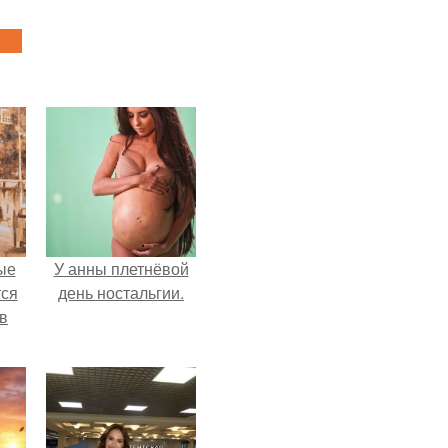
ые
У анны плетнёвой
ся
день ностальгии.
 в