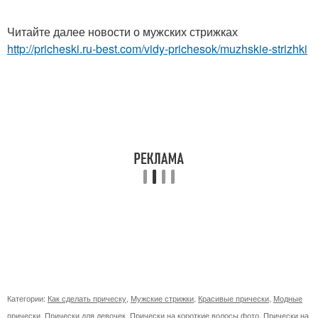
Читайте далее новости о мужских стрижках
http://pricheski.ru-best.com/vidy-prichesok/muzhskie-strizhki
Категории:
Как сделать прическу
,
Мужские стрижки
,
Красивые прически
,
Модные
прически
,
Прически для девочек
,
Прически на короткие волосы фото
,
Прически на