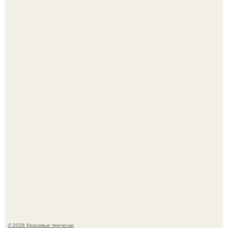
Борющийся с раком поджелудочной железы Евгений
Алдонин вернулся в Москву после почти года лечения в
Германии.
"Начался новый роман?
© 2026 Красивые прически