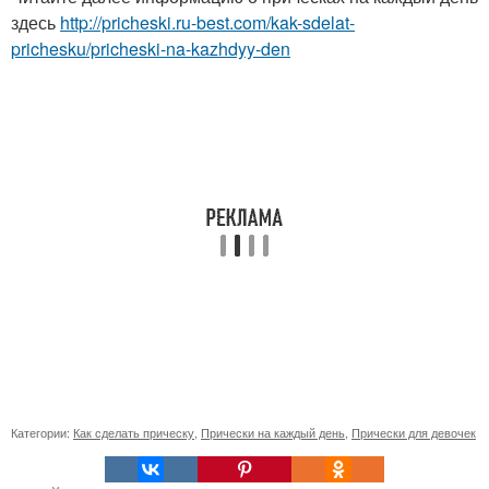
здесь
http://pricheski.ru-best.com/kak-sdelat-
prichesku/pricheski-na-kazhdyy-den
Категории:
Как сделать прическу
,
Прически на каждый день
,
Прически для девочек