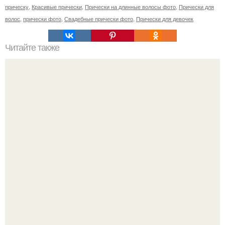
прическу
,
Красивые прически
,
Прически на длинные волосы фото
,
Прически для
волос
,
прически фото
,
Свадебные прически фото
,
Прически для девочек
Читайте также
Каре на УДЛИНЕНИЕ. Эта стрижка любима многими, и
причины такой симпатии просты.