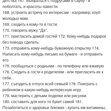
детства 167. Выбраться с подругами в сауну - и
поболтать, и красоты навести.
168. устроить встречу по интересам - например, клуб
молодых мам.
169. сходить к кому-то в гости.
170. говорить мужу "Да".
171. пригласить домой гостей 172. Кому-нибудь подарок
без повода сделать.
173. отправить кому-нибудь бумажную открытку 174.
Написать кому-нибудь письмо на бумаге - и отправить
его.
175. пообщаться с родными - по телефону или вживую
176. Сходить в гости к родителям - или пригласить их к
себе.
177. съездить в отпуск всей семьей 178. Поиграть с
ребенком в какую-нибудь интересную игру.
179. мастерить с детьми поделки или рисунки.
180. составить для кого-то букет самой 181.
Позаботиться о здоровье близких - купить им витамины,