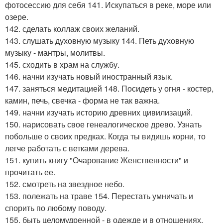
фотосессию для себя 141. Искупаться в реке, море или
озере.
142. сделать коллаж своих желаний.
143. слушать духовную музыку 144. Петь духовную
музыку - мантры, молитвы.
145. сходить в храм на службу.
146. начни изучать новый иностранный язык.
147. заняться медитацией 148. Посидеть у огня - костер,
камин, печь, свечка - форма не так важна.
149. начни изучать историю древних цивилизаций.
150. нарисовать свое генеалогическое древо. Узнать
побольше о своих предках. Когда ты видишь корни, то
легче работать с ветками дерева.
151. купить книгу "Очарование Женственности" и
прочитать ее.
152. смотреть на звездное небо.
153. полежать на траве 154. Перестать умничать и
спорить по любому поводу.
155. быть целомудренной - в одежде и в отношениях.