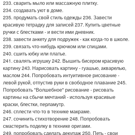
233. сварить мыло или массажную плитку.
234. создавать уют в доме.
235. продумать свой стиль одежды 236. Завести
красивую тетрадку для записей 237. Купить цветные
ручки с блестками - и вести ими дневник.
238. завести анкету для подружек - как когда-то в школе.
239. связать что-нибудь крючком или спицами.
240. сшить юбку или платье.
241. свалять игрушку 242. Вышить бисером красивую
картину 243. Нарисовать картину - гуашью, акварелью,
маслом 244. Попробовать интуитивное рисование -
левой рукой, отпустив руки в свободное плавание 245.
Попробовать "Волшебное" рисование - рисовать
картины на сбычи мечтаний - используя красивые
краски, блестки, перламутр.
246. сплести что-то в технике макраме.
247. сочинить стихотворение 248. Попробовать
смастерить поделку в технике оригами.
249. попробовать сделать декупаж 250. Петь - свои