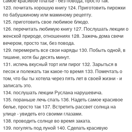
самое красивое платье - без повода, просто так.
123. почитать хорошую книгу 124. Приготовить пирожки
по бабушкиному или маминому рецепту.
125. приготовить свое любимое блюдо.
126. перечитать любимую книгу 127. Послушать лекции о
женской природе, отношениях 128. Зажечь дома свечи
вечером, просто так, без повода.
129. перемерить все свои наряды 130. Побыть одной, в
тишине, хотя бы десять минут.
131. испечь вкусный торт или пирог 132. Зарыться в
песок и полежать так какое-то время 133. Помечтать о
том, что бы ты хотела через пять лет в своей жизни - и
записать это.
134. послушать лекции Руслана нарушевича.
135. пораньше лечь спать 136. Надеть самое красивое
белье, просто так 137. Встретить рассвет солнца на
улице - увидеть его своими глазами.
138. проводить солнце во время заката.
139. погулять под луной 140. Сделать красивую