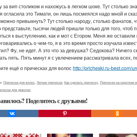
у за вип столиком и нахожусь в легком шоке. Тут столько зн
 я огласила это Тимати, он лишь посмеялся надо мной и сказа
 можно привыкнуть? Тут столько народу, столько фанатов, 
о представьте, тысячи людей пришли только для того, чтоб 
иться к выступлению, как и мот с Егором. Меня же оставили
еговаривались о чем-то, я в это время просто изучала изве
тил? Фу, не идет. А это что за девушка? Седокова? Ничего с
ать пять. Пять минут я с увлечением рассматривала всех, п
ите ещё о прическах для волос
http://pricheski.ru-best.com/u
и:
Прически для волос
,
Легкие прически
,
Как сделать прическу
,
Прически на короткие 
ически для девочек
авилось? Поделитесь с друзьями!