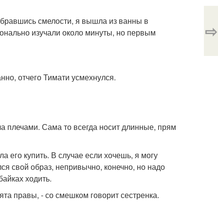
 набравшись смелости, я вышла из ванны в
⇨
онально изучали около минуты, но первым
анно, отчего Тимати усмехнулся.
ала плечами. Сама то всегда носит длинные, прям
а его купить. В случае если хочешь, я могу
лся свой образ, непривычно, конечно, но надо
байках ходить.
бята правы, - со смешком говорит сестренка.