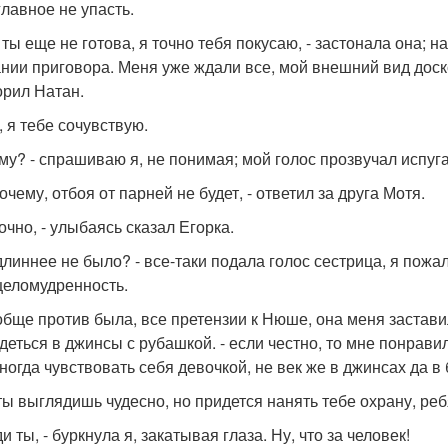
главное не упасть.
и ты еще не готова, я точно тебя покусаю, - застонала она;
нии приговора. Меня уже ждали все, мой внешний вид доск
орил Натан.
, я тебе сочувствую.
ему? - спрашиваю я, не понимая; мой голос прозвучал испуг
почему, отбоя от парней не будет, - ответил за друга Мотя.
точно, - улыбаясь сказал Егорка.
одлиннее не было? - все-таки подала голос сестрица, я пож
целомудренность.
ообще против была, все претензии к Нюше, она меня заставил
деться в джинсы с рубашкой. - если честно, то мне понрави
иногда чувствовать себя девочкой, не век же в джинсах да в 
, ты выглядишь чудесно, но придется нанять тебе охрану, ре
ди ты, - буркнула я, закатывая глаза. Ну, что за человек!