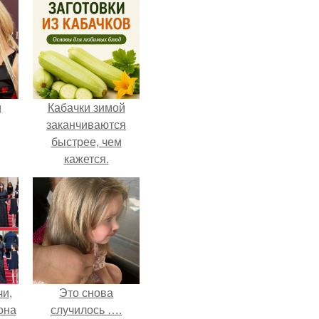
и
Кабачки зимой
заканчиваются
быстрее, чем
кажется.
ва
го
чи,
Это снова
она
случилось ….