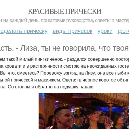
КРАСИВЫЕ ПРИЧЕСКИ
и на каждый день. пошаговые руководства, советы и масте
 сделать прическу
виды причесок
уроки
фот
сть. - Лиза, ты не говорила, что твоя
чем такой милый пингвинёнок. - раздался совершенно постор
на кровати и в растерянности смотрю на неожиданных госте
 Вы что, смеетесь? Перевожу взгляд на Лизу, она все лыбитс
ьной прической и макияжем. Одетая в черное коротое обтяг
на. Со стоном я обратно на подушку падаю.