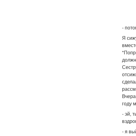
- пот
Я сиж
вмест
"Попр
должн
Сестр
отсиж
сдела
рассм
Вчера
году 
- эй,
вздро
- я в