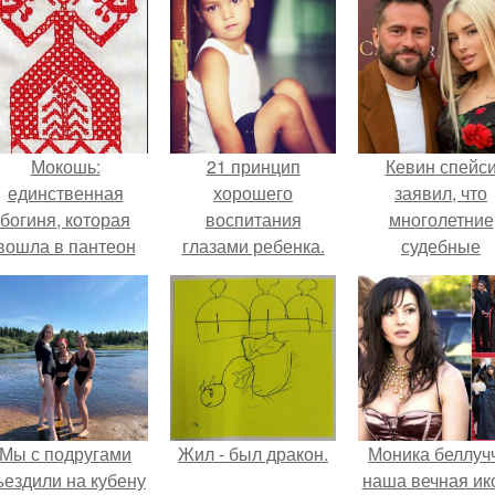
Мокошь:
21 принцип
Кевин спейс
единственная
хорошего
заявил, что
богиня, которая
воспитания
многолетние
вошла в пантеон
глазами ребенка.
судебные
князя Владимира.
разбирательст
практически
уничтожили е
состояние.
Мы с подругами
Жил - был дракон.
Моника беллуч
ъездили на кубену
наша вечная ик