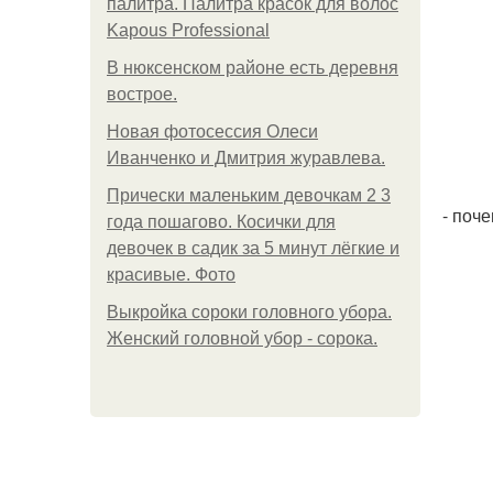
палитра. Палитра красок для волос
Kapous Professional
В нюксенском районе есть деревня
вострое.
Новая фотосессия Олеси
Иванченко и Дмитрия журавлева.
Прически маленьким девочкам 2 3
- поч
года пошагово. Косички для
девочек в садик за 5 минут лёгкие и
красивые. Фото
Выкройка сороки головного убора.
Женский головной убор - сорока.