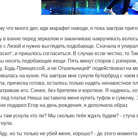
ому что много дел, иди марафет наводи, я пока завтрак приг
у в ванне перед зеркалом и заканчиваю накручивать волосы
е с Лизой и нужно выглядеть подобающе. Сначала я упирала
осил", и пришлось согласиться. В случае если честно, то Тим
ы носить подобающие вещи. Пять минут споров с рэпером, 
у, Будь Принцессой, а не Отшельницей" подействовал на ме
ивалась на кухне. На завтрак мне сунули бутерброд с чаем
ла, прическа готова, осталось только надеть ненавистное пла
атриваю его. Синее, без бретелек и короткое. Я надеюсь, хот
 под платье Нюша заставила меня купить туфли и сумочку. 
мне подарил Егор на день рождения, я дополнила образ.
 ты там уснула что ли? Мы сколько тебя ждать будем? - стуча
гнула.
ыйду, но ты только не убей меня, хорошо? - до этого момента