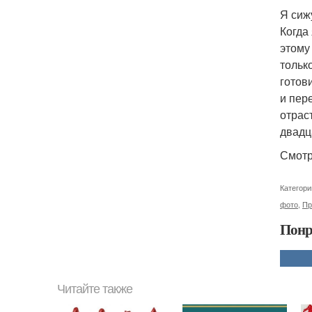
Я сиж
Когда
этому
тольк
готов
и пер
отрас
двадц
Смотр
Категори
фото
,
Пр
Понр
Читайте также