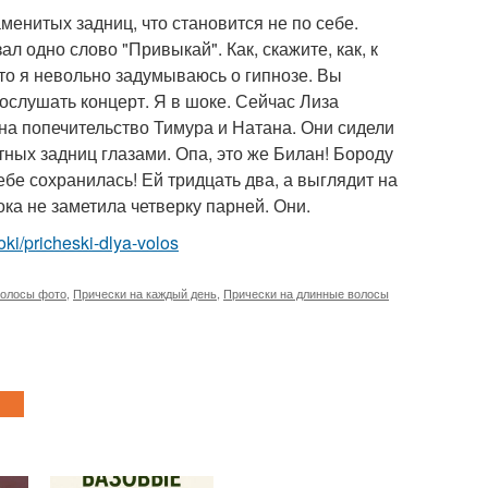
аменитых задниц, что становится не по себе.
л одно слово "Привыкай". Как, скажите, как, к
что я невольно задумываюсь о гипнозе. Вы
послушать концерт. Я в шоке. Сейчас Лиза
 на попечительство Тимура и Натана. Они сидели
стных задниц глазами. Опа, это же Билан! Бороду
ебе сохранилась! Ей тридцать два, а выглядит на
ока не заметила четверку парней. Они.
roki/pricheski-dlya-volos
волосы фото
,
Прически на каждый день
,
Прически на длинные волосы