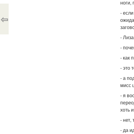
ноги, 
- есл
⇦
ожида
загов
- Лиза
- поч
- как 
- это 
- а п
мисс 
- я в
перео
хоть 
- нет
- да и