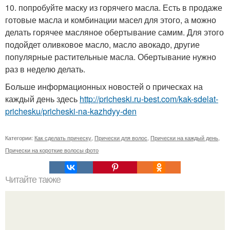
10. попробуйте маску из горячего масла. Есть в продаже
готовые масла и комбинации масел для этого, а можно
делать горячее масляное обертывание самим. Для этого
подойдет оливковое масло, масло авокадо, другие
популярные растительные масла. Обертывание нужно
раз в неделю делать.
Больше информационных новостей о прическах на
каждый день здесь
http://pricheski.ru-best.com/kak-sdelat-
prichesku/pricheski-na-kazhdyy-den
Категории:
Как сделать прическу
,
Прически для волос
,
Прически на каждый день
,
Прически на короткие волосы фото
Читайте также