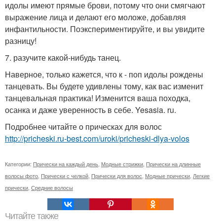
идолы имеют прямые брови, потому что они смягчают
выражение лица и делают его моложе, добавляя
инфантильности. Поэкспериментируйте, и вы увидите
разницу!
7. разучите какой-нибудь танец.
Наверное, только кажется, что к - поп идолы рождены
танцевать. Вы будете удивлены тому, как вас изменит
танцевальная практика! Изменится ваша походка,
осанка и даже уверенность в себе. Yesasia. ru.
Подробнее читайте о прическах для волос
http://pricheski.ru-best.com/uroki/pricheski-dlya-volos
Категории:
Прически на каждый день
,
Модные стрижки
,
Прически на длинные
волосы фото
,
Прически с челкой
,
Прически для волос
,
Модные прически
,
Легкие
прически
,
Средние волосы
Читайте также