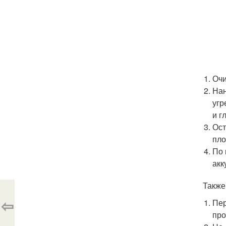
Очи
Нан
угр
и г
Ост
пло
По 
акк
Также
⇦
Пер
про