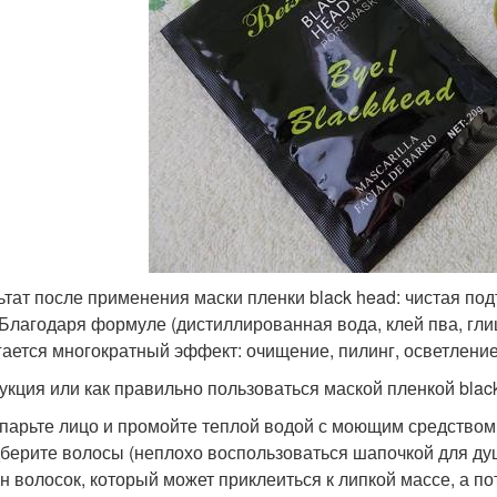
ьтат после применения маски пленки black head: чистая по
 Благодаря формуле (дистиллированная вода, клей пва, глиц
гается многократный эффект: очищение, пилинг, осветление
укция или как правильно пользоваться маской пленкой blac
парьте лицо и промойте теплой водой с моющим средством
берите волосы (неплохо воспользоваться шапочкой для ду
н волосок, который может приклеиться к липкой массе, а п