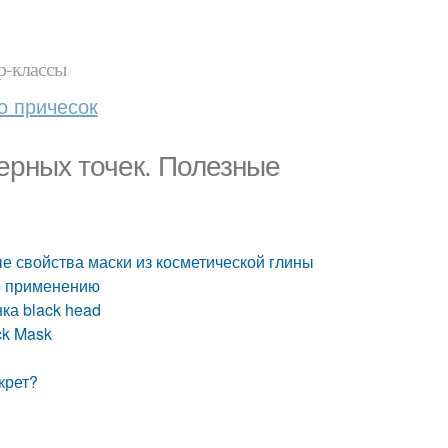
р-классы
о причесок
черных точек. Полезные
ые свойства маски из косметической глины
по применению
ка black head
ck Mask
крет?