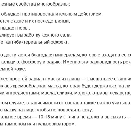
лезные свойства многообразны:
 обладает противовоспалительным действием,
ется с акне и их последствиями,
ньшает поры,
улирует выработку кожного сала,
ет антибактериальный эффект.
то достигается благодаря минералам, которые входят в ее со
, кальцию, фосфору и радию. Именно эта разновидность ре
емной коже.
лее простой вариант маски из глины — смешать ее с кипяче
илась кремообразная масса, которая будет держаться на ли
ми ингредиентами: масла, сливки, молоко, отвары лекарств
этом случае, в зависимости от состава также важно учитыва
ю маску на лице, чтобы не повредить кожу.
альное время — 10-15 минут. Глина не должна высыхать — 
м тампоном или пульверизатором.