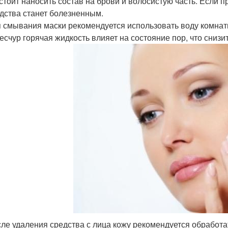
стоит наносить состав на брови и волосистую часть. Если
дства станет болезненным.
 смывания маски рекомендуется использовать воду комнат
есчур горячая жидкость влияет на состояние пор, что сниз
ле удаления средства с лица кожу рекомендуется обработ