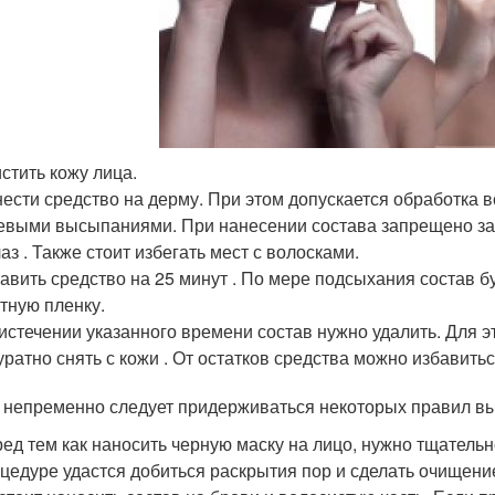
стить кожу лица.
ести средство на дерму. При этом допускается обработка в
евыми высыпаниями. При нанесении состава запрещено зат
лаз . Также стоит избегать мест с волосками.
авить средство на 25 минут . По мере подсыхания состав 
тную пленку.
истечении указанного времени состав нужно удалить. Для э
уратно снять с кожи . От остатков средства можно избавить
 непременно следует придерживаться некоторых правил в
ед тем как наносить черную маску на лицо, нужно тщательн
цедуре удастся добиться раскрытия пор и сделать очищен