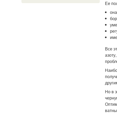
Ее по
она
бор
уме
рег
име
Все э
азоту
пробл
Наибо
получ
други
Но в 
черну
Оптим
ватны