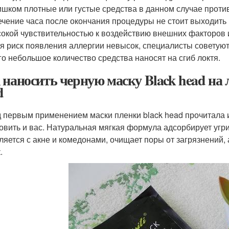
шком плотные или густые средства в данном случае проти
ечение часа после окончания процедуры не стоит выходить
окой чувствительностью к воздействию внешних факторов 
я риск появления аллергии невысок, специалисты советуют 
го небольшое количество средства наносят на сгиб локтя.
 наносить черную маску Black head на 
d
 первым применением маски пленки black head прочитала 
овить и вас. Натуральная мягкая формула адсорбирует угр
ляется с акне и комедонами, очищает поры от загрязнений,
.