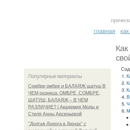
прическ
главная
как
Как
сво
Сод
К
Популярные материалы
К
Сомбре омбре и БАЛАЯЖ шатуш В
К
ЧЕМ разница. ОМБРЕ, СОМБРЕ,
В
ШАТУШ, БАЛАЯЖ – В ЧЕМ
Ч
РАЗЛИЧИЕ? | Академия Моды и
М
Стиля Анны Арсеньевой
"Долгая Дорога в Дюнах" с