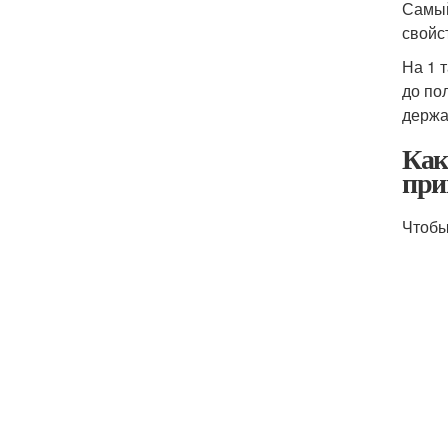
Самый
свойс
На 1 
до по
держа
Как
при
Чтобы