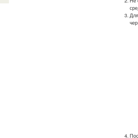
Не 
сре
Для
чер
Пос