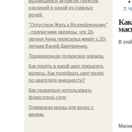
выдающейся актрисой Лилитой
озолиней в одной из главных
Ч
ролей.
Как
"Отпустили Жить к Возлюбленному"
мас
- подписчики уверены, что 16-
летняя Анна пересильд живёт с 20-
В это
летним Ваней Дмитриенко.
Традиционная грузинская одежда.
Как понять в какой цвет покрасить
волосы. Как подобрать цвет волос
по цветотипу внешности?
Как правильно использовать
флексотрон соло
Оливковая маска для волос с
медом.
Маска