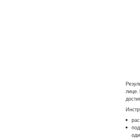
Резул
лице.
дости
Инстр
рас
под
оди