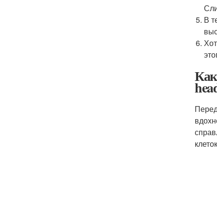
Сли
В т
выс
Хот
это
Как
hea
Перед
вдохн
справ
клеток