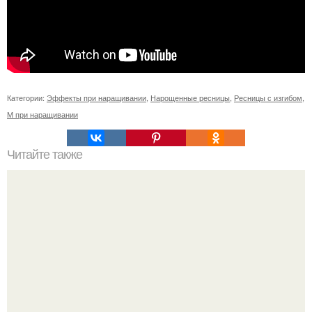
Категории:
Эффекты при наращивании
,
Нарощенные ресницы
,
Ресницы с изгибом
,
М при наращивании
Читайте также
Челлендж 7 СЕКУНД. 7 Second Challenge - ваш друг дает
вам задание, вы должны выполнить его всего за 7