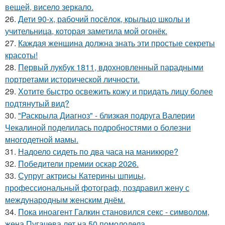
вещей, висело зеркало.
26.
Дети 90-х, рабочий посёлок, крыльцо школы и
учительница, которая заметила мой огонёк.
27.
Каждая женщина должна знать эти простые секреты
красоты!
28.
Первый лукбук 1811, вдохновленный парадными
портретами исторической личности.
29.
Хотите быстро освежить кожу и придать лицу более
подтянутый вид?
30.
"Раскрыла Диагноз" - близкая подруга Валерии
Чекалиной поделилась подробностями о болезни
многодетной мамы.
31.
Надоело сидеть по два часа на маникюре?
32.
Победители премии оскар 2026.
33.
Супруг актрисы Катерины шпицы,
профессиональный фотограф, поздравил жену с
международным женским днём.
34.
Пока иноагент Галкин становился секс - символом,
жена Пугачева лет на 50 помолодела.