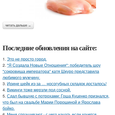
читать дальше →
Последние обновления на сайте:
1.
Это не просто город.
2.
"Я Создала Новые Отношения": победитель шоу
"сокровища императора" катя Шкуро представила
любимого мужчину.
3.
Ирине шейк из-за … носогубных складок досталось!
4.
Викинги тоже мерзли под сосной.
5.
Сдал бывшую с потрохами: Гоша Куценко признался,
что был на свадьбе Марии Порошиной и Ярослава
бойко.
6.
Меня спрашивают - с чего начать если хочется