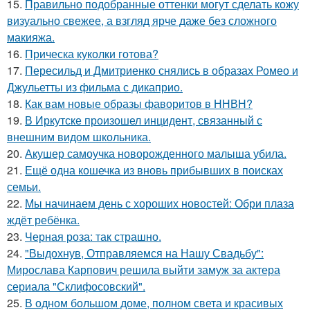
15.
Правильно подобранные оттенки могут сделать кожу
визуально свежее, а взгляд ярче даже без сложного
макияжа.
16.
Прическа куколки готова?
17.
Пересильд и Дмитриенко снялись в образах Ромео и
Джульетты из фильма с дикаприо.
18.
Как вам новые образы фаворитов в ННВН?
19.
В Иркутске произошел инцидент, связанный с
внешним видом школьника.
20.
Акушер самоучка новорожденного малыша убила.
21.
Ещё одна кошечка из вновь прибывших в поисках
семьи.
22.
Мы начинаем день с хороших новостей: Обри плаза
ждёт ребёнка.
23.
Черная роза: так страшно.
24.
"Выдохнув, Отправляемся на Нашу Свадьбу":
Мирослава Карпович решила выйти замуж за актера
сериала "Склифосовский".
25.
В одном большом доме, полном света и красивых