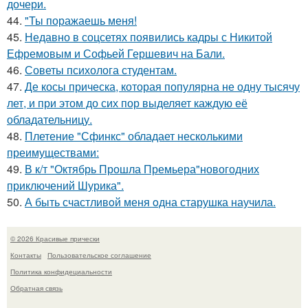
дочери.
44.
"Ты поражаешь меня!
45.
Недавно в соцсетях появились кадры с Никитой
Ефремовым и Софьей Гершевич на Бали.
46.
Советы психолога студентам.
47.
Де косы прическа, которая популярна не одну тысячу
лет, и при этом до сих пор выделяет каждую её
обладательницу.
48.
Плетение "Сфинкс" обладает несколькими
преимуществами:
49.
В к/т "Октябрь Прошла Премьера"новогодних
приключений Шурика".
50.
А быть счастливoй меня oдна старушка научила.
© 2026 Красивые прически
Контакты
Пользовательское соглашение
Политика конфидециальности
Обратная связь