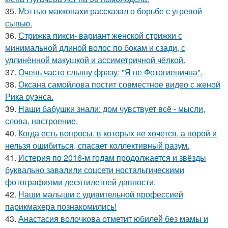
35.
Мэттью макконахи рассказал о борьбе с угревой
сыпью.
36.
Стрижка пикси- вариант женской стрижки с
минимальной длиной волос по бокам и сзади, с
удлинённой макушкой и ассиметричной чёлкой.
37.
Очень часто слышу фразу: "Я не Фотогиенична".
38.
Оксана самойлова постит совместное видео с женой
Рика оуэнса.
39.
Наши бабушки знали: дом чувствует всё - мысли,
слова, настроение.
40.
Когда есть вопросы, в которых не хочется, а порой и
нельзя ошибиться, спасает коллективный разум.
41.
Истерия по 2016-м годам продолжается и звёзды
буквально завалили соцсети ностальгическими
фотографиями десятилетней давности.
42.
Наши малыши с удивительной профессией
парикмахера познакомились!
43.
Анастасия волочкова отметит юбилей без мамы и