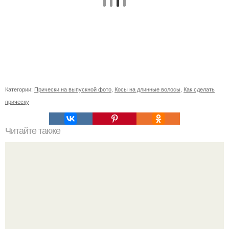
Категории:
Прически на выпускной фото
,
Косы на длинные волосы
,
Как сделать
прическу
Читайте также
Осветление кожи в интимных местах в домашних