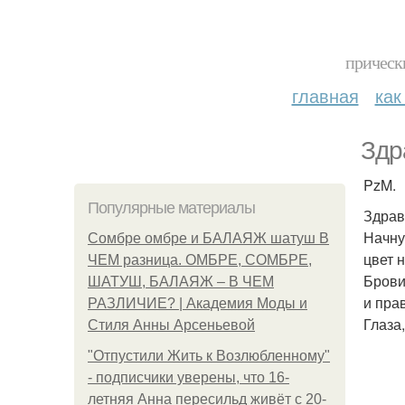
прическ
главная
как
Здр
PzM.
Популярные материалы
Здравс
Начну
Сомбре омбре и БАЛАЯЖ шатуш В
цвет 
ЧЕМ разница. ОМБРЕ, СОМБРЕ,
Брови
ШАТУШ, БАЛАЯЖ – В ЧЕМ
и пра
РАЗЛИЧИЕ? | Академия Моды и
Глаза
Стиля Анны Арсеньевой
"Отпустили Жить к Возлюбленному"
- подписчики уверены, что 16-
летняя Анна пересильд живёт с 20-