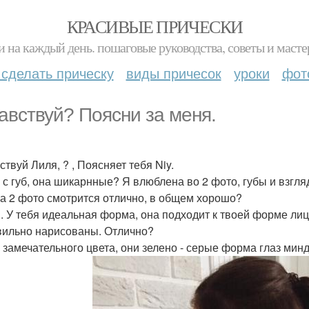
КРАСИВЫЕ ПРИЧЕСКИ
и на каждый день. пошаговые руководства, советы и масте
 сделать прическу
виды причесок
уроки
фот
авствуй? Поясни за меня.
твуй Лиля, ? , Поясняет тебя Niy.
 с губ, она шикарнные? Я влюблена во 2 фото, губы и взгл
на 2 фото смотрится отлично, в общем хорошо?
. У тебя идеальная форма, она подходит к твоей форме лица
вильно нарисованы. Отлично?
, замечательного цвета, они зелено - серые форма глаз ми