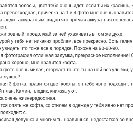
авятся волосы, цвет тебе очень идет, если ты их красишь, к
а превосходная, прическа на 1 и 4 фото мне очень нравитс
ыглядит аккуратным, видно что прямая аккуратная переноси
лен.
ожи ровный, продолжай за ней ухаживать в том же духе.
урой у тебя нет никаких проблем, все прекрасно. Есть талия
 увидеть что тоже все в порядке. Похоже на 90-60-90.
я фотография отличная задумка, прекрасное исполнение! 
рана хорошо, мне нравится кофта.
я фото очень милая, огорчает то что ты на ней без улыбки,
а лучше?
ная 3 фотка, нравится цвет кофты, он тебе явно подходит, 
 план. Камин, пледик, книжка, уют.
ка очень жизнерадостная.
тся опять же кофта, со стилем в одежде у тебя явно нет п
подходит: с.
асивая девушка и многим ты нравишься, недостатков во вне
.