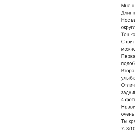
Мне нр
Длинн
Нос в
округ
Тон к
С фиг
можно
Перва
подоб
Втора
улыбк
Отлич
задний
4 фот
Нрави
очень 
Ты кр
7. 3/10