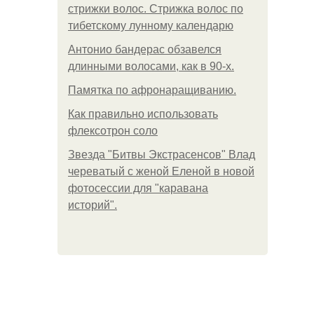
стрижки волос. Стрижка волос по
тибетскому лунному календарю
Антонио бандерас обзавелся
длинными волосами, как в 90-х.
Памятка по афронаращиванию.
Как правильно использовать
флексотрон соло
Звезда "Битвы Экстрасенсов" Влад
череватый с женой Еленой в новой
фотосессии для "каравана
историй".