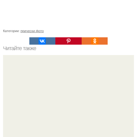
Категории:
прически фото
Читайте также
Гранж прически мужские. Мужская стрижка в стиле
гранж – вызов стандарту