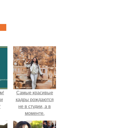
м!
Самые красивые
ли
кадры рождаются
?
не в студии, а в
моменте.