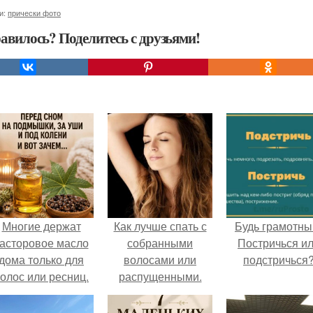
и:
прически фото
авилось? Поделитесь с друзьями!
Многие держат
Как лучше спать с
Будь грамотны
асторовое масло
собранными
Постричься и
дома только для
волосами или
подстричься
олос или ресниц.
распущенными.
Эффективный уход
за волосами перед