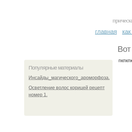
прическ
главная
как
Вот
пкпкп
Популярные материалы
Инсайды_магического_ароморфоза.
Осветление волос корицей рецепт
номер 1.