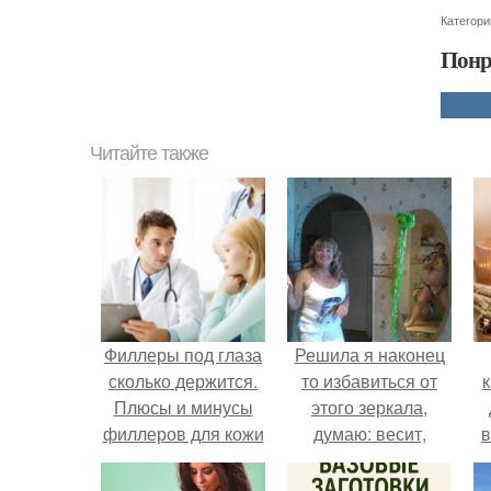
Категори
Понр
Читайте также
Филлеры под глаза
Решила я наконец
сколько держится.
то избавиться от
к
Плюсы и минусы
этого зеркала,
филлеров для кожи
думаю: весит,
в
вокруг глаз
мешается, продам.