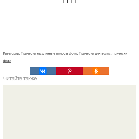
Категории:
Прически на длинные волосы фото
,
Прически для волос
,
прически
фото
Читайте также
Идеальный тип девушки для BTS. BTS Taehyung.