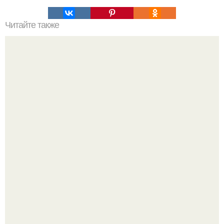
Читайте также
Лучшие шампуни для волос бюджетные. Лучшие
шампуни для тонких жирных волос