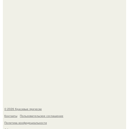
Это точно стоит заморозить!
"Начался новый роман?
© 2026 Красивые прически
Контакты
Пользовательское соглашение
Политика конфидециальности