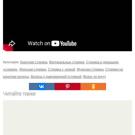
Категории:
Короткая стрижка
,
Вертикальные стрижки
,
Стрижка в домашних
условиях
,
Женская стрижка
,
Стрижка с челкой
,
Мужская стрижка
,
Стрижки на
короткие волосы
,
Волосы с равномерной оттяжкой
,
Волос по кругу
Читайте также