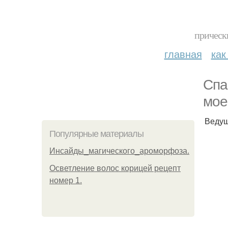
прическ
главная
как
Спа
мое
Ведущ
Популярные материалы
Инсайды_магического_ароморфоза.
Осветление волос корицей рецепт
номер 1.