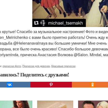
вы крутые! Спасибо за музыкальное настроение! Фото и вид
n_Melnichenko с вами было приятно работать! Очень жду к
вадьба @Helenanavalnaya вы большие умнички! Мне очен
торана, все было очень красиво! Спасибо большое девочкам
oriyaminda, прическа Анастасия Волкова @Salon. Mindal, м
и:
прически фото
,
Прически для девочек
,
Красивые прически
авилось? Поделитесь с друзьями!