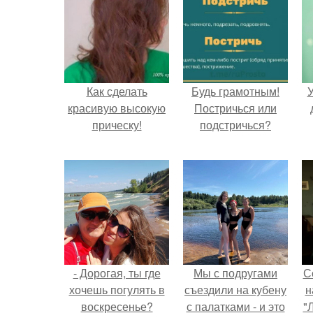
Как сделать
Будь грамотным!
У
красивую высокую
Постричься или
прическу!
подстричься?
- Дорогая, ты где
Мы с подругами
С
хочешь погулять в
съездили на кубену
н
воскресенье?
с палатками - и это
"