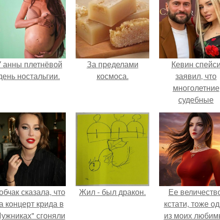
 анны плетнёвой
За пределами
Кевин спейс
день ностальгии.
космоса.
заявил, что
многолетние
судебные
разбирательст
практически
уничтожили е
состояние.
обчак сказала, что
Жил - был дракон.
Ее величество
а концерт крида в
кстати, тоже о
Лужниках" сгоняли
из моих любим