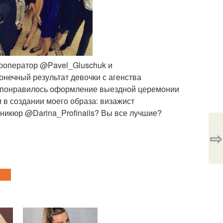
еооператор @Pavel_Gluschuk и
онечный результат девочки с агенства
ь понравилось оформление выездной церемонии
 в создании моего образа: визажист
аникюр @Darina_Profinails? Вы все лучшие?
⇨