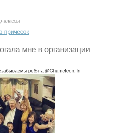
р-классы
о причесок
огала мне в организации
езабываемы ребята @Chameleon. in