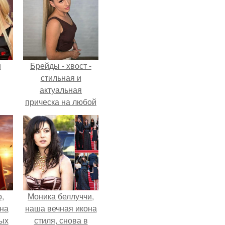
и
Брейды - хвост -
стильная и
актуальная
прическа на любой
ва
случай.
го
,
Моника беллуччи,
дна
наша вечная икона
ых
стиля, снова в