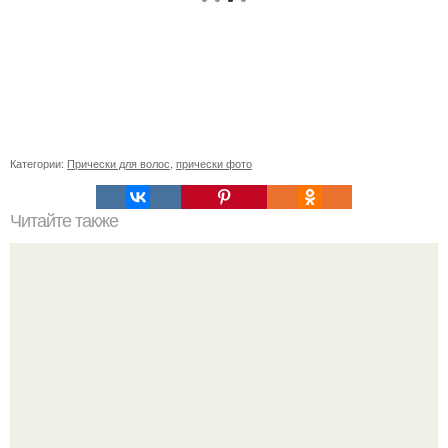
Категории:
Прически для волос
,
прически фото
Читайте также
Челлендж 7 СЕКУНД. 7 Second Challenge - ваш друг дает
вам задание, вы должны выполнить его всего за 7