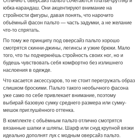
Отлично с оверсайз пальто сочетаются платье-футляр и
юбка-карандаш. Они акцентируют внимание на
стройности фигуры, давая понять, что нарочито
объёмный фасон пальто — часть задумки, а не желание
что-то спрятать.
По тому же принципу под оверсайз пальто хорошо
смотрятся скинни-джины, легинсы и узкие брюки. Мало
того, что ты подчеркнёшь стройность своих ног, но и
будешь чувствовать себя комфортно без излишнего
наслоения в одежде.
Что касается аксессуаров, то не стоит перегружать образ
слишком броскими. Пальто такого необычного фасона
уже само по себе привлекает внимание, поэтому
выбирай базовую сумку среднего размера или сумку-
мешок приглушённого оттенка.
В комплекте с объёмным пальто отлично смотрятся
вязанные шапки и шляпы. Шарф или снуд крупной вязки
идеально дополнят лук с модным оверсайз пальто.