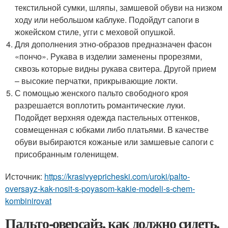
текстильной сумки, шляпы, замшевой обуви на низком
ходу или небольшом каблуке. Подойдут сапоги в
жокейском стиле, угги с меховой опушкой.
Для дополнения этно-образов предназначен фасон
«пончо». Рукава в изделии заменены прорезями,
сквозь которые видны рукава свитера. Другой прием
– высокие перчатки, прикрывающие локти.
С помощью женского пальто свободного кроя
разрешается воплотить романтические луки.
Подойдет верхняя одежда пастельных оттенков,
совмещенная с юбками либо платьями. В качестве
обуви выбираются кожаные или замшевые сапоги с
присобранным голенищем.
Источник:
https://krasivyepricheski.com/uroki/palto-
oversayz-kak-nosit-s-poyasom-kakie-modeli-s-chem-
kombinirovat
Пальто-оверсайз, как должно сидеть.