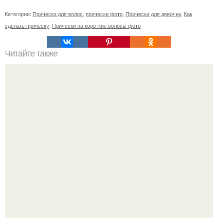
Категории:
Прически для волос
,
прически фото
,
Прически для девочек
,
Как
сделать прическу
,
Прически на короткие волосы фото
Читайте также
? 70. Способов увеличить женскую силу?