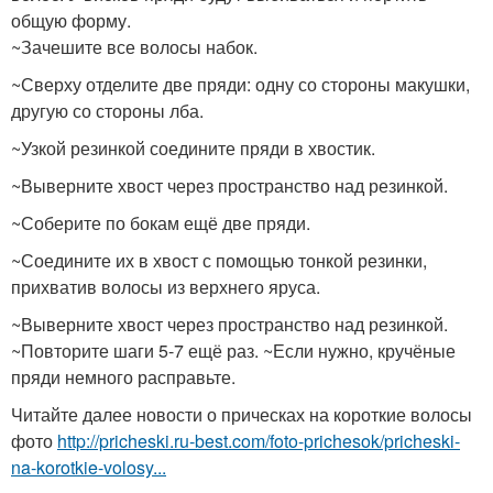
общую форму.
~Зачешите все волосы набок.
~Сверху отделите две пряди: одну со стороны макушки,
другую со стороны лба.
~Узкой резинкой соедините пряди в хвостик.
~Выверните хвост через пространство над резинкой.
~Соберите по бокам ещё две пряди.
~Соедините их в хвост с помощью тонкой резинки,
прихватив волосы из верхнего яруса.
~Выверните хвост через пространство над резинкой.
~Повторите шаги 5-7 ещё раз. ~Если нужно, кручёные
пряди немного расправьте.
Читайте далее новости о прическах на короткие волосы
фото
http://pricheski.ru-best.com/foto-prichesok/pricheski-
na-korotkie-volosy...