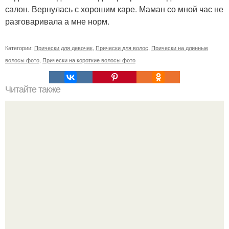
салон. Вернулась с хорошим каре. Маман со мной час не
разговаривала а мне норм.
Категории:
Прически для девочек
,
Прически для волос
,
Прически на длинные
волосы фото
,
Прически на короткие волосы фото
Читайте также
Палет краска для волос инструкция по применению.
Линии красок Palette: Salon Colors и «Краска–Мусс»