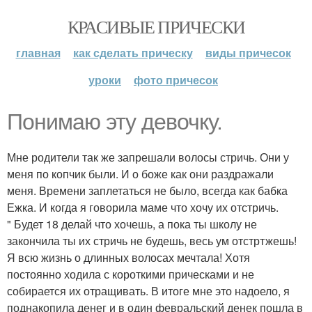
КРАСИВЫЕ ПРИЧЕСКИ
главная
как сделать прическу
виды причесок
уроки
фото причесок
Понимаю эту девочку.
Мне родители так же запрешали волосы стричь. Они у
меня по копчик были. И о боже как они раздражали
меня. Времени заплетаться не было, всегда как бабка
Ежка. И когда я говорила маме что хочу их отстричь.
" Будет 18 делай что хочешь, а пока ты школу не
закончила ты их стричь не будешь, весь ум отстртжешь!
Я всю жизнь о длинных волосах мечтала! Хотя
постоянно ходила с короткими прическами и не
собирается их отращивать. В итоге мне это надоело, я
поднакопила денег и в один февральский денек пошла в