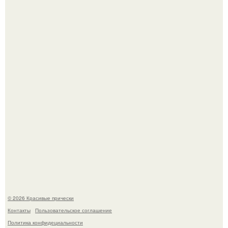
Алина загитова показала фото с выпускного в РАНХиГС.
Борющийся с раком поджелудочной железы Евгений
Алдонин вернулся в Москву после почти года лечения в
Германии.
© 2026 Красивые прически
Контакты
Пользовательское соглашение
Политика конфидециальности