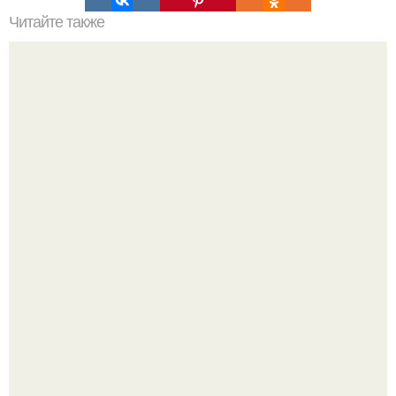
Читайте также
Схемы окрашивания омбре шатуш балаяж. Как выбрать
окрашивание для себя
Будь грамотным! Постричься или подстричься?