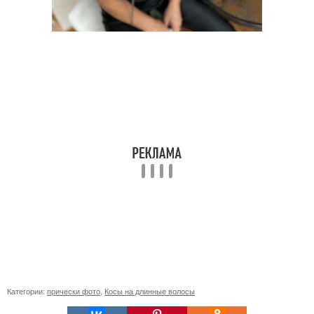
Категории:
прически фото
,
Косы на длинные волосы