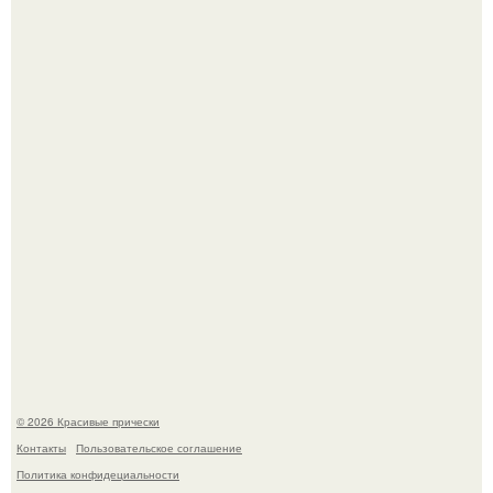
Моника беллуччи, наша вечная икона стиля, снова в
центре внимания!
Это снова случилось ….
© 2026 Красивые прически
Контакты
Пользовательское соглашение
Политика конфидециальности