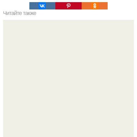
Читайте также
100 заданий на осень. 100. Планов на ОСЕНЬ
Чтобы закрыть дневную норму витамина D молоком,
надо выпить 30 литров или съесть одну чайную ложку