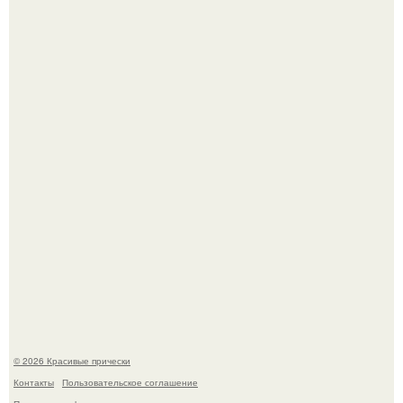
Женственность создают не дорогие вещи, а детали.
Собчак сказала, что на концерт крида в "Лужниках"
сгоняли студентов и школьников, чтобы забить зал, но
даже так везде были пустоты.
© 2026 Красивые прически
Контакты
Пользовательское соглашение