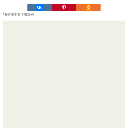
Читайте также
Челлендж 7 СЕКУНД. 7 Second Challenge - ваш друг дает
вам задание, вы должны выполнить его всего за 7
секунд.