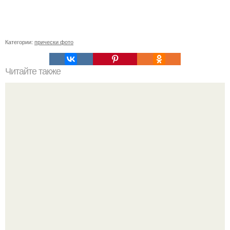
Категории:
прически фото
Читайте также
Что должно быть у девушке в сумке. Что должно лежать
в сумке у каждой девушки?