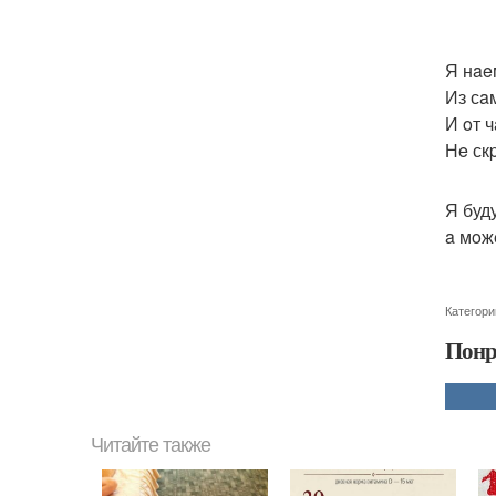
Я нae
Из сa
И oт 
Нe ск
Я буд
a мoж
Категори
Понр
Читайте также