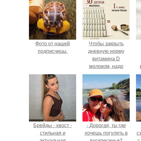
Фото от нашей
Чтобы закрыть
подписчицы.
дневную норму
витамина D
молоком, надо
выпить 30 литров
или съесть одну
чайную ложку
печени трески.
Брейды - хвост -
- Дорогая, ты где
стильная и
хочешь погулять в
с
актуальная
воскресенье?
с