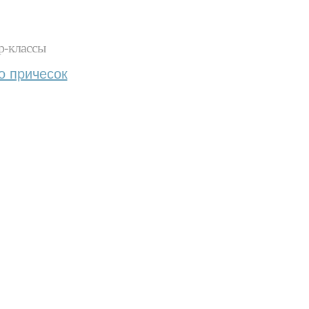
р-классы
о причесок