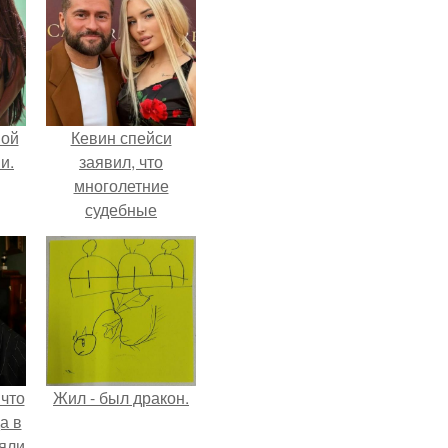
вой
Кевин спейси
и.
заявил, что
многолетние
судебные
разбирательства
практически
уничтожили его
состояние.
 что
Жил - был дракон.
а в
яли