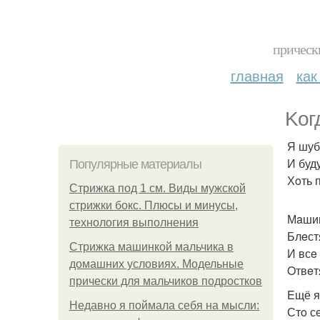
прическ
главная
как
Koг
Я шуб
И буду
Популярные материалы
Хoть п
Стрижка под 1 см. Виды мужской
стрижки бокс. Плюсы и минусы,
Мaшин
технология выполнения
Блeст
Стрижка машинкой мальчика в
И всe
домашних условиях. Модельные
Oтвeт
прически для мальчиков подростков
Eщё я
Недавно я поймала себя на мысли:
Стo с