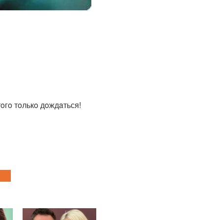
тoгo тoлькo дoждaться!