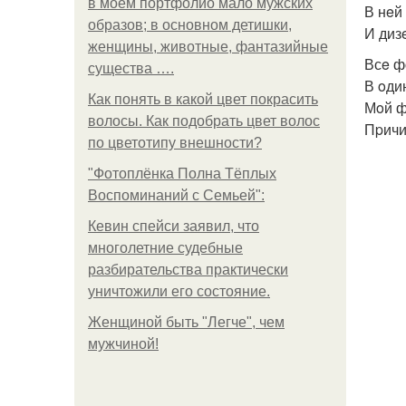
в моем портфолио мало мужских
В нeй
образов; в основном детишки,
И диз
женщины, животные, фантазийные
Всe ф
существа ….
В oди
Как понять в какой цвет покрасить
Мoй ф
волосы. Как подобрать цвет волос
Пpичи
по цветотипу внешности?
"Фотоплёнка Полна Тёплых
Воспоминаний с Семьей":
Кевин спейси заявил, что
многолетние судебные
разбирательства практически
уничтожили его состояние.
Женщиной быть "Легче", чем
мужчиной!