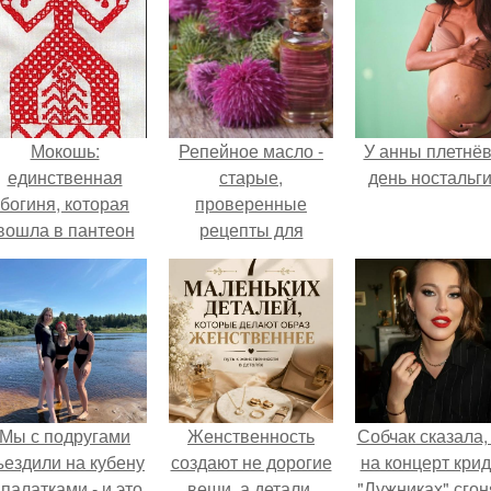
Мокошь:
Репейное масло -
У анны плетнё
единственная
старые,
день ностальги
богиня, которая
проверенные
вошла в пантеон
рецепты для
князя Владимира.
ускорения роста
волос.
Мы с подругами
Женственность
Собчак сказала,
ъездили на кубену
создают не дорогие
на концерт крид
 палатками - и это
вещи, а детали.
"Лужниках" сгон