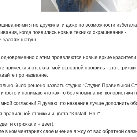
ашиваниями я не дружила, и даже по возможности избегала 
ивания, когда появились новые техники окрашивания -.
 балаяж шатуш.
 одновременно с этим проявляются новые яркие красители к
оге причёски я отсекла, мой основной профиль - это стрижк
давайте про название.
ально было решено назвать студию "Студия Правильной Стриж
 и фото и понимаю что как-то без упоминания колористики н
 мной согласны! Я думаю что название лучше дополнить обо
 правильной стрижки и цвета "Kristall_Hair".
удет и стрижка и + цвет).
е в комментариях своё мнение я жду от вас обратной связи