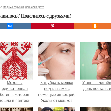
и:
Модные стрижки
,
прически фото
авилось? Поделитесь с друзьями!
Мокошь:
Как убрать мешки
У анны плетнё
единственная
под глазами с
день ностальги
богиня, которая
помощью инъекций.
вошла в пантеон
Уколы от мешков
князя Владимира.
под глазами