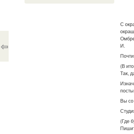
С окр
окраш
Омбре
⇦
И.
Почти
(В ит
Так, 
Изнач
посты
Вы со
Студия
(Где б
Пишит