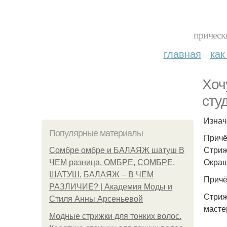
прическ
главная
как
Хоч
сту
Изнач
Популярные материалы
Причё
Стриж
Сомбре омбре и БАЛАЯЖ шатуш В
Окраш
ЧЕМ разница. ОМБРЕ, СОМБРЕ,
ШАТУШ, БАЛАЯЖ – В ЧЕМ
Причё
РАЗЛИЧИЕ? | Академия Моды и
Стриж
Стиля Анны Арсеньевой
масте
Модные стрижки для тонких волос.