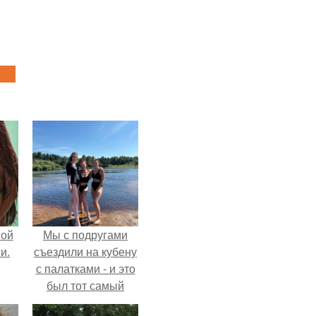
вой
Мы с подругами
и.
съездили на кубену
с палатками - и это
был тот самый
отдых, после