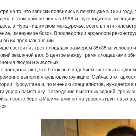
тря на то, что записки появились в печати уже в 1820 году
дена в этом районе лишь в 1998-м. руководитель экспедиции 
здесь, в Нура - ишимском междуречье, всего в пяти киломе
ение, именуемое бозок. Впоследствии археологи реконстру
и об их предназначении.
ище состоит из трех площадок размером 35x35 м, условно 
окий земляной вал. В центре между тремя площадками обн
онения людей и животных.
е предполагают, что бозок был подобием заставы на одном 
ременно выполняя культовую функцию. Сейчас этот археол
тории Нурсултана и, по мнению специалистов, нуждается в 
ти ущерб памятнику. Возведение высотных зданий, требующ
ойка левого берега Ишима влияют на уровень грунтовых вод
пок.