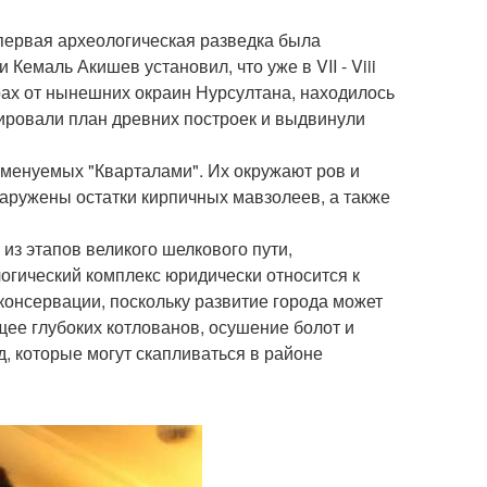
, первая археологическая разведка была
Кемаль Акишев установил, что уже в VII - Viii
трах от нынешних окраин Нурсултана, находилось
ировали план древних построек и выдвинули
именуемых "Кварталами". Их окружают ров и
аружены остатки кирпичных мавзолеев, а также
из этапов великого шелкового пути,
огический комплекс юридически относится к
консервации, поскольку развитие города может
ее глубоких котлованов, осушение болот и
, которые могут скапливаться в районе