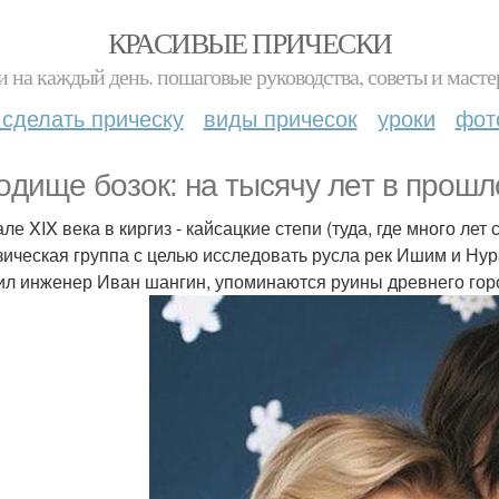
КРАСИВЫЕ ПРИЧЕСКИ
и на каждый день. пошаговые руководства, советы и масте
 сделать прическу
виды причесок
уроки
фот
oдищe бoзoк: на тыcячy лeт в пpoшл
ле XIX века в киргиз - кайсацкие степи (туда, где много ле
зическая группа с целью исследовать русла рек Ишим и Нура
ил инженер Иван шангин, упоминаются руины древнего горо