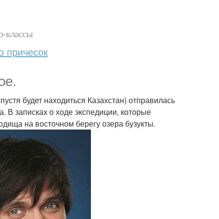
р-классы
о причесок
ое.
т спустя будет находиться Казахстан) отправилась
. В записках о ходе экспедиции, которые
дища на восточном берегу озера бузукты.