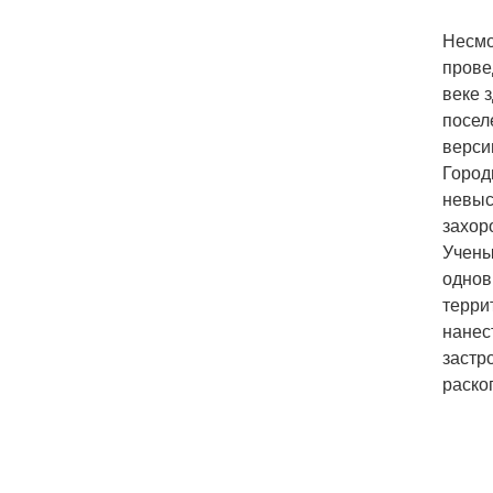
Несмо
прове
веке 
посел
верси
Город
невыс
захор
Учены
однов
терри
нанес
застр
раско