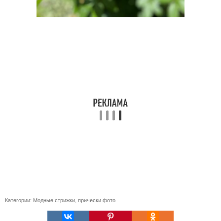
Категории:
Модные стрижки
,
прически фото