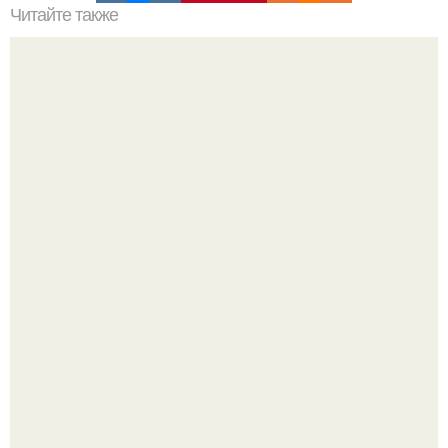
Читайте также
Лучшие шампуни для волос бюджетные. Лучшие
шампуни для тонких жирных волос
Будь грамотным! Постричься или подстричься?