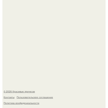
Красивая кожа начинается не с дорогой косметики, а с
правильного ухода.
Это снова случилось ….
© 2026 Красивые прически
Контакты
Пользовательское соглашение
Политика конфидециальности