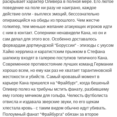
раскрывает характер Оливера в полной мере. Его лютое
поведение на поле ни разу не наиграно, каждое
действие олли - выплеск эмоций, бессознательно
опирающийся на обиды из прошлого. Чем жестче
голкипер, тем меньше желание атакующих игроков идти
с ним в контакт. Соперники ненавидели Кана, но он и
сам делал для этого все. Особенно доставалось
форвардам дортмундской "Боруссии" - эпизоды с укусом
Хайко херрлиха и каратистским прыжком в Стефана
шапюизу входят в галерею поступков типичного Кана.
Современное противостояние лучших команд Германии
хорошо всем, но ему как раз не хватает тарантиновской
жестокости и убийств. Самый кровавый момент в
карьере Кана пришелся на "Фрайбург", когда бешеный
Оливер полез на трибуны мстить фанату, разбившему
ему голову мячиком для гольфа. Челюсть футболиста
отвисла и издавала зверские звуки, по его щекам
хлестала кровь - с таким видом обычно идут убивать.
Полоумный фанат "Фрайбурга" обязан за второе