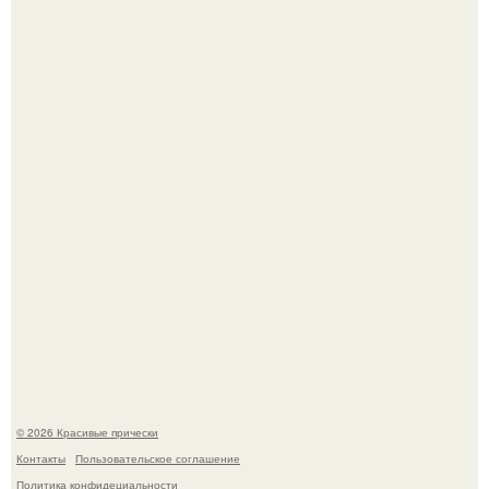
Моника беллуччи, наша вечная икона стиля, снова в
центре внимания!
Борющийся с раком поджелудочной железы Евгений
Алдонин вернулся в Москву после почти года лечения в
Германии.
© 2026 Красивые прически
Контакты
Пользовательское соглашение
Политика конфидециальности