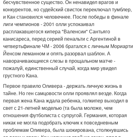
бесчувственное существо. Он ненавидел врагов и
конкурентов, но судейский свисток переключал тумблер,
и Кан становился человечнее. После победы в финале
лиги чемпионов - 2001 олли успокаивал
расплакавшегося кипера "Валенсии" Сантьяго
канисареса, перед серией пенальти с Аргентиной в
четвертьфинале ЧМ - 2006 братался с личным Мориарти
Йенсом леманном и опять разорвал шаблон. А
наворачивающиеся слезы в прощальном матче -
пожалуй, единственный случай, когда мир увидел
грустного Кана.
Первое правило Оливера - держать личную жизнь в
тайне. Но ген самцовости олли проявлял везде. Когда
первая жена Кана ждала ребенка, голкипер выходил в
свет с 21-летней моделью (та была моложе, чем
отношения футболиста с супругой. Германия, которая
никак не могла подобрать ключик к повседневным
проблемам Оливера, была шокирована, столкнувшись