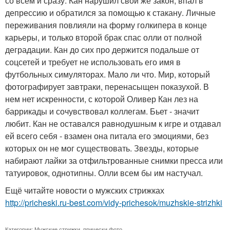
со всем и сразу. Кан нарушил свой же закон, впал в
депрессию и обратился за помощью к стакану. Личные
переживания повлияли на форму голкипера в конце
карьеры, и только второй брак спас олли от полной
деградации. Кан до сих про держится подальше от
соцсетей и требует не использовать его имя в
футбольных симуляторах. Мало ли что. Мир, который
фотографирует завтраки, перенасыщен показухой. В
нем нет искренности, с которой Оливер Кан лез на
баррикады и сочувствовал коллегам. Бьет - значит
любит. Кан не оставался равнодушным к игре и отдавал
ей всего себя - взамен она питала его эмоциями, без
которых он не мог существовать. Звезды, которые
набирают лайки за отфильтрованные снимки пресса или
татуировок, однотипны. Олли всем бы им настучал.
Ещё читайте новости о мужских стрижках
http://pricheski.ru-best.com/vidy-prichesok/muzhskie-strizhki
Категории:
Мужские стрижки
,
прически фото