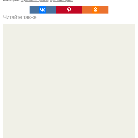
Читайте также
Повторяй за мной.
Будь грамотным! Постричься или подстричься?