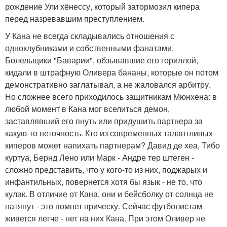
рождение Ули хёнессу, который затормозил кипера
перед назревавшим преступлением.
У Кана не всегда складывались отношения с
одноклубниками и собственными фанатами.
Болельщики "Баварии", обзывавшие его гориллой,
кидали в штрафную Оливера бананы, которые он потом
демонстративно заглатывал, а не жаловался арбитру.
Но сложнее всего приходилось защитникам Мюнхена: в
любой момент в Кана мог вселиться демон,
заставлявший его пнуть или придушить партнера за
какую-то неточность. Кто из современных талантливых
киперов может напихать партнерам? Давид де хеа, Тибо
куртуа, Бернд Лено или Марк - Андре тер штеген -
сложно представить, что у кого-то из них, поджарых и
инфантильных, повернется хотя бы язык - не то, что
кулак. В отличие от Кана, они и бейсболку от солнца не
натянут - это помнет прическу. Сейчас футболистам
живется легче - нет на них Кана. При этом Оливер не