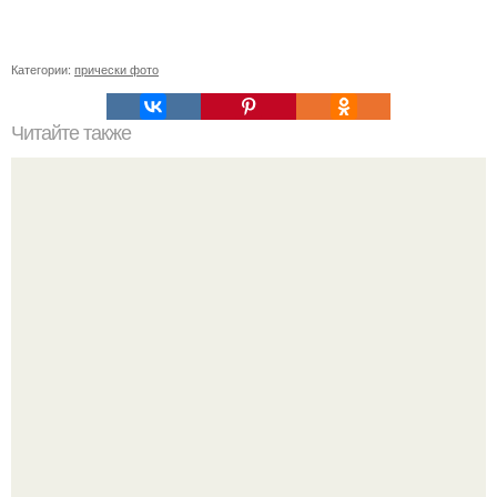
Категории:
прически фото
Читайте также
Челлендж 7 СЕКУНД. 7 Second Challenge - ваш друг дает
вам задание, вы должны выполнить его всего за 7
секунд.