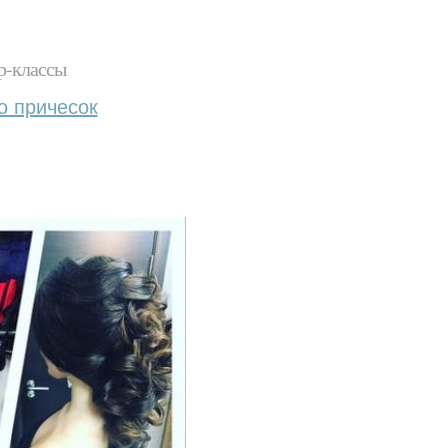
р-классы
о причесок