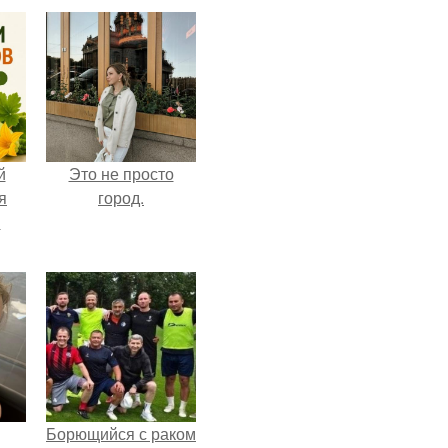
й
Это не просто
я
город.
м
Борющийся с раком