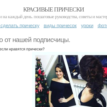
КРАСИВЫЕ ПРИЧЕСКИ
и на каждый день. пошаговые руководства, советы и масте
 сделать прическу
виды причесок
уроки
фот
о от нашей подписчицы.
 если нравятся прически?