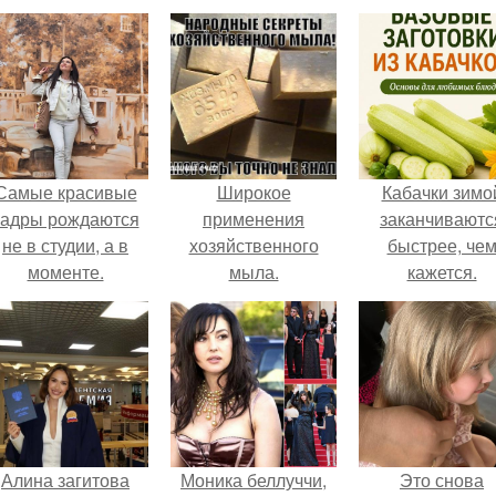
Самые красивые
Широкое
Кабачки зимо
кадры рождаются
применения
заканчиваютс
не в студии, а в
хозяйственного
быстрее, че
моменте.
мыла.
кажется.
Алина загитова
Моника беллуччи,
Это снова