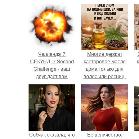
Челлендж 7
Многие держат
СЕКУНД. 7 Second
касторовое масло
Challenge - ваш
дома только для
друг дает вам
волос или ресниц.
задание, вы
должны выполнить
его всего за 7
секунд.
Собчак сказала, что
Ее величество,