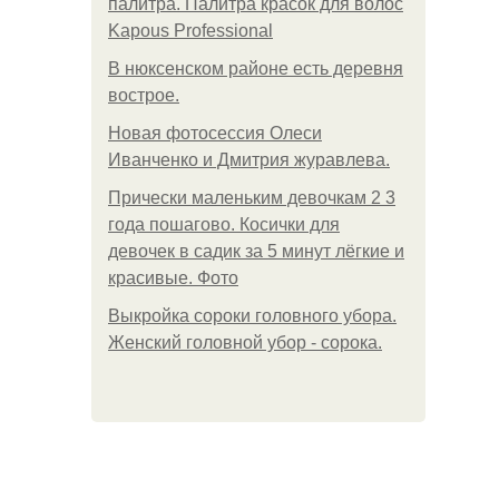
палитра. Палитра красок для волос
Kapous Professional
В нюксенском районе есть деревня
вострое.
Новая фотосессия Олеси
Иванченко и Дмитрия журавлева.
Прически маленьким девочкам 2 3
года пошагово. Косички для
девочек в садик за 5 минут лёгкие и
красивые. Фото
Выкройка сороки головного убора.
Женский головной убор - сорока.