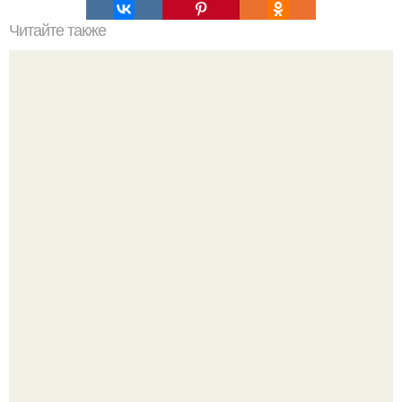
Читайте также
Как лучше спать с собранными волосами или
распущенными. Эффективный уход за волосами перед
сном для их ночного восстановления