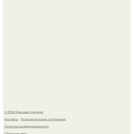
Красивая кожа начинается не с дорогой косметики, а с
правильного ухода.
Борющийся с раком поджелудочной железы Евгений
Алдонин вернулся в Москву после почти года лечения в
Германии.
© 2026 Красивые прически
Контакты
Пользовательское соглашение
Политика конфидециальности
Обратная связь