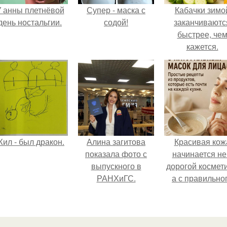
 анны плетнёвой
Супер - маска с
Кабачки зимо
день ностальгии.
содой!
заканчиваютс
быстрее, че
кажется.
ил - был дракон.
Алина загитова
Красивая кож
показала фото с
начинается не
выпускного в
дорогой космети
РАНХиГС.
а с правильно
ухода.