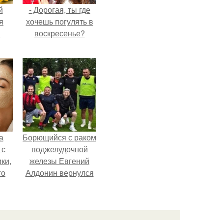
й
- Дорогая, ты где
я
хочешь погулять в
м
воскресенье?
а
Борющийся с раком
 с
поджелудочной
ки,
железы Евгений
го
Алдонин вернулся
в Москву после
почти года лечения
в Германии.