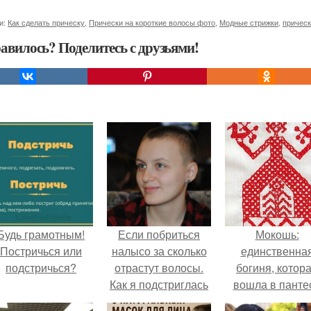
и:
Как сделать прическу
,
Прически на короткие волосы фото
,
Модные стрижки
,
прическ
авилось? Поделитесь с друзьями!
Будь грамотным!
Если побриться
Мокошь:
Постричься или
налысо за сколько
единственна
подстричься?
отрастут волосы.
богиня, котор
Как я подстриглась
вошла в панте
налысо и как
князя Владими