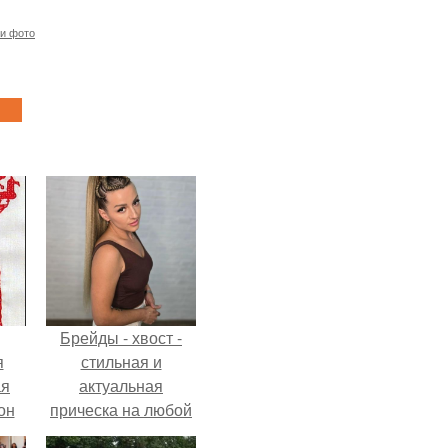
и фото
Брейды - хвост -
я
стильная и
ая
актуальная
он
прическа на любой
ра.
случай.