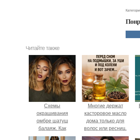
Категори
Понр
Читайте также
Схемы
Многие держат
окрашивания
касторовое масло
омбре шатуш
дома только для
балаяж. Как
волос или ресниц.
выбрать