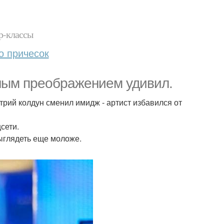
р-классы
о причесок
ным преображениeм удивил.
трий колдун сменил имидж - артист избавился от
сети.
выглядеть еще моложе.