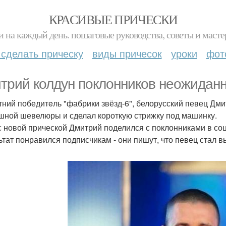
КРАСИВЫЕ ПРИЧЕСКИ
и на каждый день. пошаговые руководства, советы и масте
 сделать прическу
виды причесок
уроки
фот
трий колдун поклонникoв неожидан
тний победитeль "фабрики звёзд-6", белорусский певец Дми
шной шевелюры и сделал короткую стрижку под машинку.
с новой прической Дмитрий поделился с поклонниками в соц
ьтат понравился подписчикам - они пишут, что певец стал 