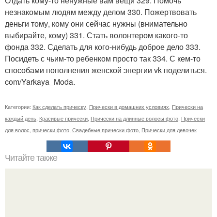
Отдать кому-то ненужные вам вещи 329. Помочь
незнакомым людям между делом 330. Пожертвовать
деньги тому, кому они сейчас нужны (внимательно
выбирайте, кому) 331. Стать волонтером какого-то
фонда 332. Сделать для кого-нибудь доброе дело 333.
Посидеть с чьим-то ребенком просто так 334. С кем-то
способами пополнения женской энергии vk поделиться.
com/Yarkaya_Moda.
Категории:
Как сделать прическу
,
Прически в домашних условиях
,
Прически на
каждый день
,
Красивые прически
,
Прически на длинные волосы фото
,
Прически
для волос
,
прически фото
,
Свадебные прически фото
,
Прически для девочек
Читайте также