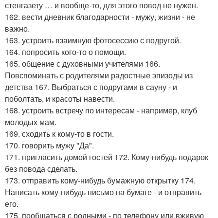
стенгазету … и вообще-то, для этого повод не нужен.
162. вести дневник благодарности - мужу, жизни - не
важно.
163. устроить взаимную фотосессию с подругой.
164. попросить кого-то о помощи.
165. общение с духовными учителями 166.
Повспоминать с родителями радостные эпизоды из
детства 167. Выбраться с подругами в сауну - и
поболтать, и красоты навести.
168. устроить встречу по интересам - например, клуб
молодых мам.
169. сходить к кому-то в гости.
170. говорить мужу "Да".
171. пригласить домой гостей 172. Кому-нибудь подарок
без повода сделать.
173. отправить кому-нибудь бумажную открытку 174.
Написать кому-нибудь письмо на бумаге - и отправить
его.
175. пообщаться с родными - по телефону или вживую