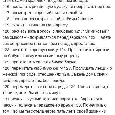
стол с самой красивой посудой - без повода.
116. поставить ритмичную музыку - и попрыгать под нее.
117. посмотреть хороший фильм о любви.
118. снова пересмотреть свой любимый фильм.
119. сходить в кино на мелодраму.
120. расчесывать волосы с любовью 121. "Мимиковый"
самомассаж - покривляться перед зеркалом 122. Надеть
самое красивое платье - без повода, просто так.
123. почитать хорошую книгу 124. Приготовить пирожки
по бабушкиному или маминому рецепту.
125. приготовить свое любимое блюдо.
126. перечитать любимую книгу 127. Послушать лекции о
женской природе, отношениях 128. Зажечь дома свечи
вечером, просто так, без повода.
129. перемерить все свои наряды 130. Побыть одной, в
тишине, хотя бы десять минут.
131. испечь вкусный торт или пирог 132. Зарыться в
песок и полежать так какое-то время 133. Помечтать о
том, что бы ты хотела через пять лет в своей жизни - и