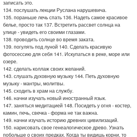
записать это.
134. послушать лекции Руслана нарушевича.
135. пораньше лечь спать 136. Надеть самое красивое
белье, просто так 137. Встретить рассвет солнца на
улице - увидеть его своими глазами.
138. проводить солнце во время заката.
139. погулять под луной 140. Сделать красивую
фотосессию для себя 141. Искупаться в реке, море или
озере.
142. сделать коллаж своих желаний.
143. слушать духовную музыку 144. Петь духовную
музыку - мантры, молитвы.
145. сходить в храм на службу.
146. начни изучать новый иностранный язык.
147. заняться медитацией 148. Посидеть у огня - костер,
камин, печь, свечка - форма не так важна.
149. начни изучать историю древних цивилизаций.
150. нарисовать свое генеалогическое древо. Узнать
побольше о своих предках. Когда ты видишь корни, то