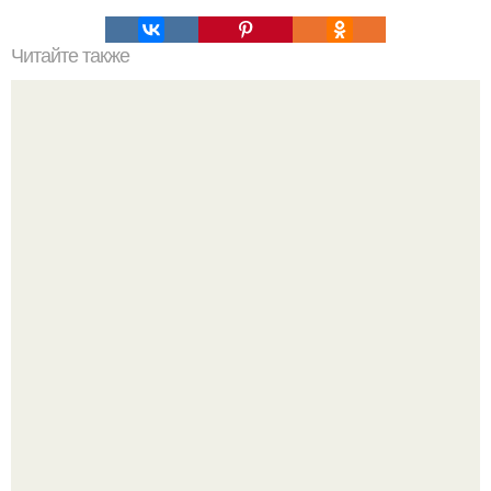
Читайте также
Схема мужской стрижки. Классическая мужская стрижка
- точная пошаговая схема выполнения: