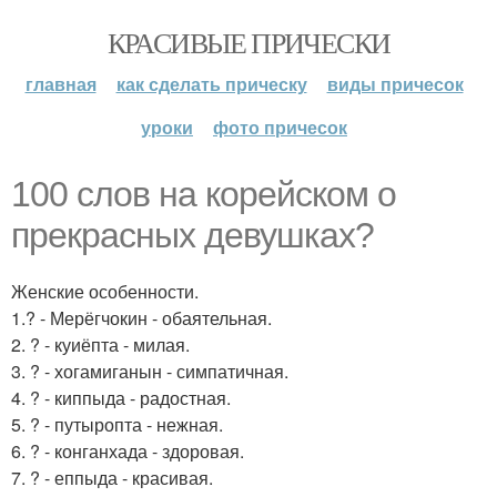
КРАСИВЫЕ ПРИЧЕСКИ
главная
как сделать прическу
виды причесок
уроки
фото причесок
100 слов на корейском о
прекрасных девушках?
Женские особенности.
1.? - Мерёгчокин - обаятельная.
2. ? - куиёпта - милая.
3. ? - хогамиганын - симпатичная.
4. ? - киппыда - радостная.
5. ? - путыропта - нежная.
6. ? - конганхада - здоровая.
7. ? - еппыда - красивая.