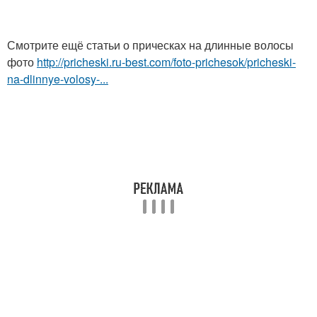
Смотрите ещё статьи о прическах на длинные волосы
фото
http://pricheski.ru-best.com/foto-prichesok/pricheski-
na-dlinnye-volosy-...