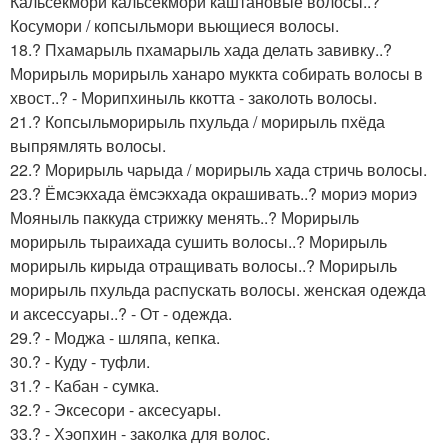
Кальсекмори кальсекмори каштановые волосы..?
Косумори / копсыльмори вьющиеся волосы.
18.? Пхамарыль пхамарыль хада делать завивку..?
Морирыль морирыль ханаро муккта собирать волосы в
хвост..? - Морипхиныль ккотта - заколоть волосы.
21.? Копсыльморирыль пхульда / морирыль пхёда
выпрямлять волосы.
22.? Морирыль чарыда / морирыль хада стричь волосы.
23.? Ёмсэкхада ёмсэкхада окрашивать..? мориэ мориэ
Мояныль паккуда стрижку менять..? Морирыль
морирыль тыраихада сушить волосы..? Морирыль
морирыль кирыда отращивать волосы..? Морирыль
морирыль пхульда распускать волосы. женская одежда
и аксессуары..? - От - одежда.
29.? - Моджа - шляпа, кепка.
30.? - Куду - туфли.
31.? - Кабан - сумка.
32.? - Эксесори - аксесуары.
33.? - Хэопхин - заколка для волос.