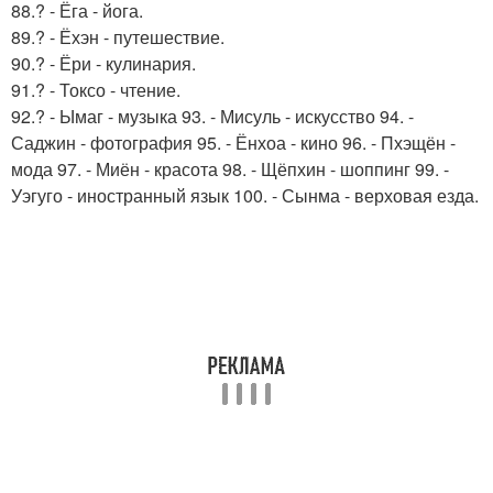
88.? - Ёга - йога.
89.? - Ёхэн - путешествие.
90.? - Ёри - кулинария.
91.? - Токсо - чтение.
92.? - Ымаг - музыка 93. - Мисуль - искусство 94. -
Саджин - фотография 95. - Ёнхоа - кино 96. - Пхэщён -
мода 97. - Миён - красота 98. - Щёпхин - шоппинг 99. -
Уэгуго - иностранный язык 100. - Сынма - верховая езда.