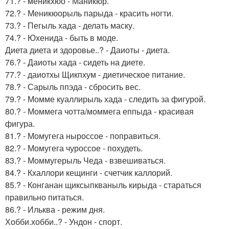
71.? - меникхюо - Маникюр.
72.? - Меникюорыль парыда - красить ногти.
73.? - Пегыль хада - делать маску.
74.? - Юхенида - быть в моде.
Диета диета и здоровье..? - Даиоты - диета.
76.? - Даиоты хада - сидеть на диете.
77.? - даиотхы Щикпхум - диетическое питание.
78.? - Сарыль ппэда - сбросить вес.
79.? - Момме куаллирыль хада - следить за фигурой.
80.? - Моммега чотта/моммега еппыда - красивая
фигура.
81.? - Момугега ныроссое - поправиться.
82.? - Момугега чуроссое - похудеть.
83.? - Моммугерыль Чеда - взвешиваться.
84.? - Кхаллори кещинги - счетчик каллорий.
85.? - Конганан щиксыпкваныль кирыда - стараться
правильно питаться.
86.? - Ильква - режим дня.
Хобби.хобби..? - Ундон - спорт.