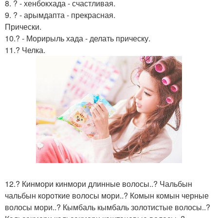
8. ? - хенбокхада - счастливая.
9. ? - арымдапта - прекрасная.
Прически.
10.? - Морирыль хада - делать прическу.
11.? Челка.
12.? Кинмори кинмори длинные волосы..? Чальбын
чальбын короткие волосы мори..? Комын комын черные
волосы мори..? Кымбаль кымбаль золотистые волосы..?