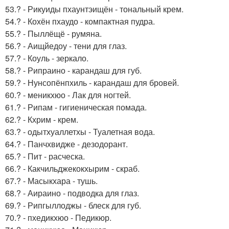
53.? - Рикуиды пхаунтэищён - тональный крем.
54.? - Кохён пхаудо - компактная пудра.
55.? - Пыллёщё - румяна.
56.? - Аищйедоу - тени для глаз.
57.? - Коуль - зеркало.
58.? - Рипраино - карандаш для губ.
59.? - Нунсопёнпхиль - карандаш для бровей.
60.? - меникхюо - Лак для ногтей.
61.? - Рипам - гигиеническая помада.
62.? - Кхрим - крем.
63.? - одытхуаллетхы - Туалетная вода.
64.? - Панчхвидже - дезодорант.
65.? - Пит - расческа.
66.? - Какчильджекокхырим - скраб.
67.? - Масыкхара - тушь.
68.? - Аираино - подводка для глаз.
69.? - Рипгыллоджы - блеск для губ.
70.? - пхедикхюо - Педикюр.