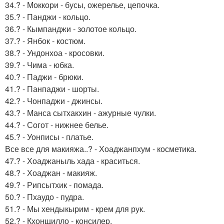
34.? - Моккори - бусы, ожерелье, цепочка.
35.? - Панджи - кольцо.
36.? - Кымпанджи - золотое кольцо.
37.? - Янбок - костюм.
38.? - Ундонхоа - кросовки.
39.? - Чима - юбка.
40.? - Паджи - брюки.
41.? - Панпаджи - шорты.
42.? - Чонпаджи - джинсы.
43.? - Манса сытхакхин - ажурные чулки.
44.? - Согот - нижнее белье.
45.? - Уонписы - платье.
Все все для макияжа..? - Хоаджанпхум - косметика.
47.? - Хоаджаныль хада - краситься.
48.? - Хоаджан - макияж.
49.? - Рипсытхик - помада.
50.? - Пхаудо - пудра.
51.? - Мы хендыкырим - крем для рук.
52.? - Кхонщилло - консилер.