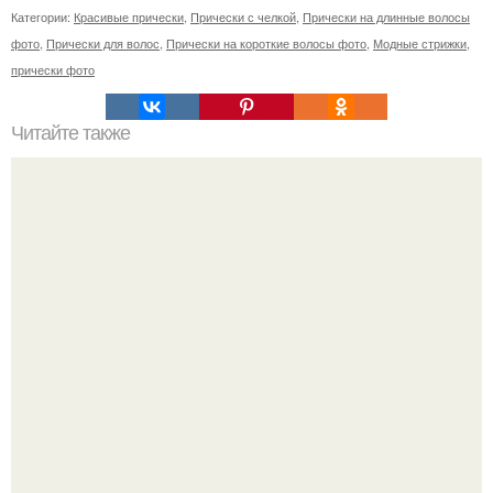
Категории:
Красивые прически
,
Прически с челкой
,
Прически на длинные волосы
фото
,
Прически для волос
,
Прически на короткие волосы фото
,
Модные стрижки
,
прически фото
Читайте также
Детские "Перлы". Переворачиваю в спальне матрас на
кровати, заходит моя дочурка: