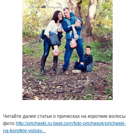
Читайте далее статьи о прическах на короткие волосы
фото
http://pricheski.ru-best.com/foto-prichesok/pricheski-
na-korotkie-volosy...