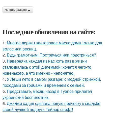
читать дальше →
Последние обновления на сайте:
1.
Многие держат касторовое масло дома только для
волос или ресниц.
2.
Будь грамотным! Постричься или подстричься?
3.
Наверняка каждая из нас хоть раз в жизни
сталкивалась с этой дилеммой: хочется чего-то
новенького, а что именно - непонятно.
4.
У Леши лето в самом разгаре: с модной стрижкой,
походами за грибами и временем с семьей.
5.
Представьте, месяц назад в Туапсе прилетел
украинский беспилотник.
6.
Джиджи хадид сделала новую прическу к свадьбе
своей лучшей подруги Тейлор свифт!