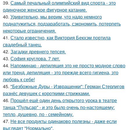
39.
Самый печальный олимпийский вид спорта - это
одиночное женское фигурное катание.
40.
Удивительно, мы верим, что надо немного
поднатужиться, подзаработать, сэкономить, потерпеть
некоторые ограничения.
41.
Стало известно, как Виктория Бекхэм портила
свадебный танец.
42.
Загадки древнего тепсея.
43.
София круглова. 7 лет.
44.
Напоминаю - депиляция это не просто модное слово
или тренд, депиляция - это прежде всего гигиена, это
любовь к себе!
45.
"Безбожные Дуры - Извращенки": Герман Стерлигов
разнёс девушек с короткими стрижками.
46.
Прошёл ещё один день открытого урока в театре
танца "Пульсар" - и это было очень по-настоящему:
тепло, душевно, по - семейному.
47.
Не все продукты одинаково полезны - даже если
выглядят "Нормально".