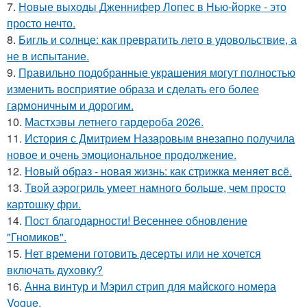
7.
Новые выходы Дженнифер Лопес в Нью-йорке - это
просто нечто.
8.
Бигль и солнце: как превратить лето в удовольствие, а
не в испытание.
9.
Правильно подобранные украшения могут полностью
изменить восприятие образа и сделать его более
гармоничным и дорогим.
10.
Мастхэвы летнего гардероба 2026.
11.
История с Дмитрием Назаровым внезапно получила
новое и очень эмоциональное продолжение.
12.
Новый образ - новая жизнь: как стрижка меняет всё.
13.
Твой аэрогриль умеет намного больше, чем просто
картошку фри.
14.
Пост благодарности! Весеннее обновление
"Гномиков".
15.
Нет времени готовить десерты или не хочется
включать духовку?
16.
Анна винтур и Мэрил стрип для майского номера
Vogue.