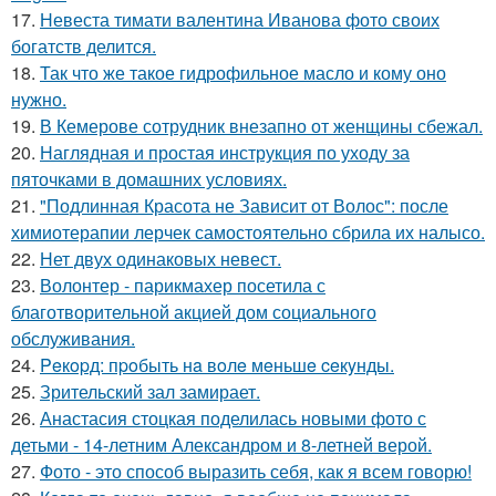
17.
Невеста тимати валентина Иванова фото своих
богатств делится.
18.
Так что же такое гидрофильное масло и кому оно
нужно.
19.
В Кемерове сотрудник внезапно от женщины сбежал.
20.
Наглядная и простая инструкция по уходу за
пяточками в домашних условиях.
21.
"Подлинная Красота не Зависит от Волос": после
химиотерапии лерчек самостоятельно сбрила их налысо.
22.
Нет двух одинаковых невест.
23.
Волонтер - парикмахер посетила с
благотворительной акцией дом социального
обслуживания.
24.
Peкopд: пpoбыть нa вoлe мeньшe ceкyнды.
25.
Зрительский зал замирает.
26.
Анастасия стоцкая поделилась новыми фото с
детьми - 14-летним Александром и 8-летней верой.
27.
Фото - это способ выразить себя, как я всем говорю!