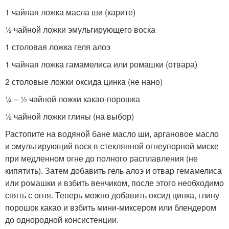
1 чайная ложка масла ши (карите)
½ чайной ложки эмульгирующего воска
1 столовая ложка геля алоэ
1 чайная ложка гамамелиса или ромашки (отвара)
2 столовые ложки оксида цинка (не нано)
¼ – ½ чайной ложки какао-порошка
½ чайной ложки глины (на выбор)
Растопите на водяной бане масло ши, аргановое масло
и эмульгирующий воск в стеклянной огнеупорной миске
при медленном огне до полного расплавления (не
кипятить). Затем добавить гель алоэ и отвар гемамелиса
или ромашки и взбить венчиком, после этого необходимо
снять с огня. Теперь можно добавить оксид цинка, глину
порошок какао и взбить мини-миксером или блендером
до однородной консистенции.