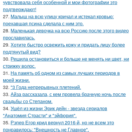
чувствовала себя особенной и мои фотографии это
подтверждают!
27.
Малыш на всю улицу кричал и истекал кровью:
поехавшая псина сделала с ним это.
28.
Маленькая девочка на всю Россию после этого видео
прославилась.
29.
Хотите быстро освежить кожу и придать лицу более
подтянутый вид?
30.
Решила остановиться и больше не менять ни цвет, ни
стрижку волос.
31.
На память об одном из самых лучших периодов в
моей жизни.
32.
"3 Года непрерывных плетений.
33.
Айза рассказала, с кем провела брачную ночь после
свадьбы со Степаном.
34.
Ушёл из жизни Эрик дейн - звезда сериалов
"Анатомия Страсти" и "эйфория".
35.
Рэпер Егор крид вернул 2016-й, но не всем это
понравилось: "Внешность не Главное".