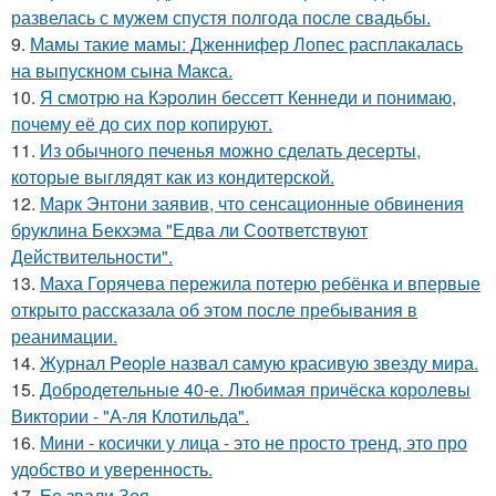
развелась с мужем спустя полгода после свадьбы.
9.
Мамы такие мамы: Дженнифер Лопес расплакалась
на выпускном сына Макса.
10.
Я смотрю на Кэролин бессетт Кеннеди и понимаю,
почему её до сих пор копируют.
11.
Из обычного печенья можно сделать десерты,
которые выглядят как из кондитерской.
12.
Марк Энтони заявив, что сенсационные обвинения
бруклина Бекхэма "Едва ли Соответствуют
Действительности".
13.
Маха Горячева пережила потерю ребёнка и впервые
открыто рассказала об этом после пребывания в
реанимации.
14.
Журнал People назвал самую красивую звезду мира.
15.
Добродетельные 40-е. Любимая причёска королевы
Виктории - "А-ля Клотильда".
16.
Мини - косички у лица - это не просто тренд, это про
удобство и уверенность.
17.
Ее звали Зоя.