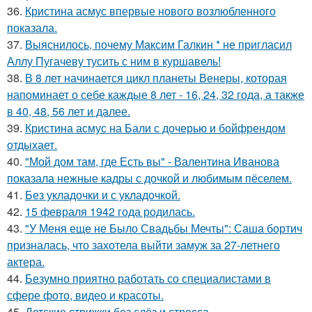
36.
Кристина асмус впервые нового возлюбленного
показала.
37.
Выяснилось, почему Максим Галкин * не пригласил
Аллу Пугачеву тусить с ним в куршавель!
38.
В 8 лет начинается цикл планеты Венеры, которая
напоминает о себе каждые 8 лет - 16, 24, 32 года, а также
в 40, 48, 56 лет и далее.
39.
Кристина асмус на Бали с дочерью и бойфрендом
отдыхает.
40.
"Мой дом там, где Есть вы" - Валентина Иванова
показала нежные кадры с дочкой и любимым пёселем.
41.
Без укладочки и с укладочкой.
42.
15 февраля 1942 года родилась.
43.
"У Меня еще не Было Свадьбы Мечты": Саша бортич
призналась, что захотела выйти замуж за 27-летнего
актера.
44.
Безумно приятно работать со специалистами в
сфере фото, видео и красоты.
45.
Детские стрижки без слёз и стресса.