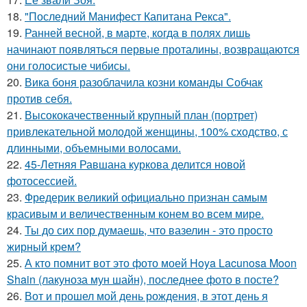
18.
"Последний Манифест Капитана Рекса".
19.
Ранней весной, в марте, когда в полях лишь
начинают появляться первые проталины, возвращаются
они голосистые чибисы.
20.
Вика боня разоблачила козни команды Собчак
против себя.
21.
Высококачественный крупный план (портрет)
привлекательной молодой женщины, 100% сходство, с
длинными, объемными волосами.
22.
45-Летняя Равшана куркова делится новой
фотосессией.
23.
Фредерик великий официально признан самым
красивым и величественным конем во всем мире.
24.
Ты до сих пор думаешь, что вазелин - это просто
жирный крем?
25.
А кто помнит вот это фото моей Hoya Lacunosa Moon
Shain (лакуноза мун шайн), последнее фото в посте?
26.
Вот и прошел мой день рождения, в этот день я