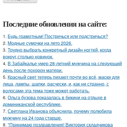
Последние обновления на сайте:
1.
Будь грамотным! Постричься или подстричься?
2.
Модные сумочки на лето 2026.
3.
Трудно выбрать конкретный дизайн ногтей, когда
вокруг столько новинок.
4.
В Забайкалье умер 28-летний мужчина на следующий
день после похорон матери.
5.
Красный свет теперь пихают почти во всё, маски для
лица, лампы, шапки, расчески, и, как ни странно, с
волосами эта тема тоже может работать.
6.
Ольга бузова показалась в бикини на отдыхе в
доминиканской республике.
7.
Светлана Иванова объяснила, почему полюбила
мужчину на 24 года старше.
8.
"Принимаю поздравления! Виктория складчикова