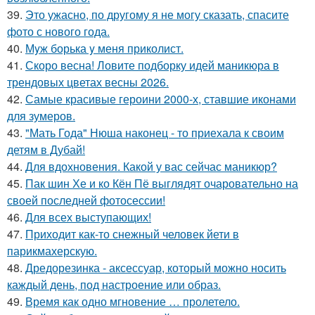
39.
Это ужасно, по другому я не могу сказать, спасите
фото с нового года.
40.
Мyж борька y меня приколист.
41.
Скоро весна! Ловите подборку идей маникюра в
трендовых цветах весны 2026.
42.
Самые красивые героини 2000-х, ставшие иконами
для зумеров.
43.
"Мать Года" Нюша наконец - то приехала к своим
детям в Дубай!
44.
Для вдохновения. Какой у вас сейчас маникюр?
45.
Пак шин Хе и ко Кён Пё выглядят очаровательно на
своей последней фотосессии!
46.
Для всех выступающих!
47.
Приходит как-то снежный человек йети в
парикмахерскую.
48.
Дредорезинка - аксессуар, который можно носить
каждый день, под настроение или образ.
49.
Время как одно мгновение … пролетело.