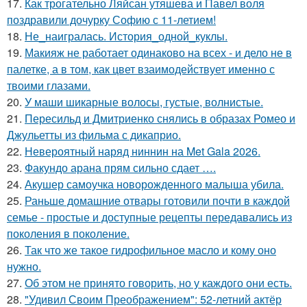
17.
Как трогательно Ляйсан утяшева и Павел воля
поздравили дочурку Софию с 11-летием!
18.
Не_наигралась. История_одной_куклы.
19.
Макияж не работает одинаково на всех - и дело не в
палетке, а в том, как цвет взаимодействует именно с
твоими глазами.
20.
У маши шикарные волосы, густые, волнистые.
21.
Пересильд и Дмитриенко снялись в образах Ромео и
Джульетты из фильма с дикаприо.
22.
Невероятный наряд ниннин на Met Gala 2026.
23.
Факундо арана прям сильно сдает ….
24.
Акушер самоучка новорожденного малыша убила.
25.
Раньше домашние отвары готовили почти в каждой
семье - простые и доступные рецепты передавались из
поколения в поколение.
26.
Так что же такое гидрофильное масло и кому оно
нужно.
27.
Об этом не принято говорить, но у каждого они есть.
28.
"Удивил Своим Преображением": 52-летний актёр