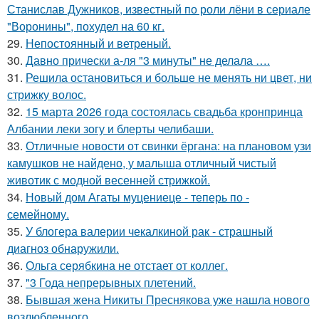
Станислав Дужников, известный по роли лёни в сериале
"Воронины", похудел на 60 кг.
29.
Непостоянный и ветреный.
30.
Давно прически а-ля "3 минуты" не делала ….
31.
Решила остановиться и больше не менять ни цвет, ни
стрижку волос.
32.
15 марта 2026 года состоялась свадьба кронпринца
Албании леки зогу и блерты челибаши.
33.
Отличные новости от свинки ёргана: на плановом узи
камушков не найдено, у малыша отличный чистый
животик с модной весенней стрижкой.
34.
Новый дом Агаты муцениеце - теперь по -
семейному.
35.
У блогера валерии чекалкиной рак - страшный
диагноз обнаружили.
36.
Ольга серябкина не отстает от коллег.
37.
"3 Года непрерывных плетений.
38.
Бывшая жена Никиты Преснякова уже нашла нового
возлюбленного.