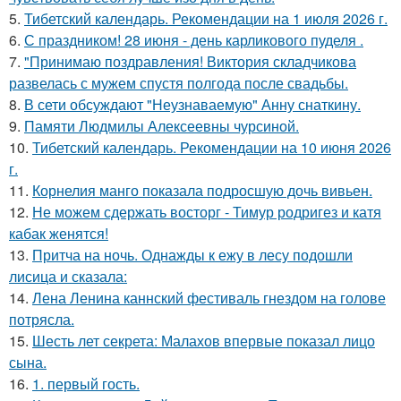
5.
Тибетский календарь. Рекомендации на 1 июля 2026 г.
6.
С праздником! 28 июня - день карликового пуделя .
7.
"Принимаю поздравления! Виктория складчикова
развелась с мужем спустя полгода после свадьбы.
8.
В сети обсуждают "Неузнаваемую" Анну снаткину.
9.
Памяти Людмилы Алексеевны чурсиной.
10.
Тибетский календарь. Рекомендации на 10 июня 2026
г.
11.
Корнелия манго показала подросшую дочь вивьен.
12.
Не можем сдержать восторг - Тимур родригез и катя
кабак женятся!
13.
Притча на ночь. Однажды к ежу в лесу подошли
лисица и сказала:
14.
Лена Ленина каннский фестиваль гнездом на голове
потрясла.
15.
Шесть лет секрета: Малахов впервые показал лицо
сына.
16.
1. первый гость.