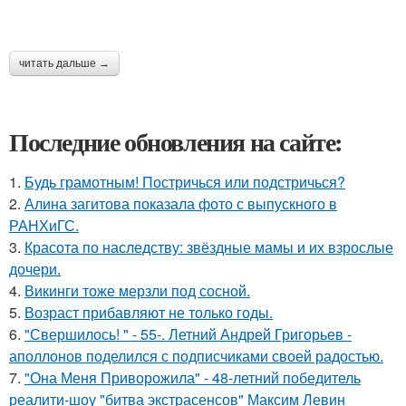
читать дальше →
Последние обновления на сайте:
1.
Будь грамотным! Постричься или подстричься?
2.
Алина загитова показала фото с выпускного в
РАНХиГС.
3.
Красота по наследству: звёздные мамы и их взрослые
дочери.
4.
Викинги тоже мерзли под сосной.
5.
Возраст прибавляют не только годы.
6.
"Свершилось! " - 55-. Летний Андрей Григорьев -
аполлонов поделился с подписчиками своей радостью.
7.
"Она Меня Приворожила" - 48-летний победитель
реалити-шоу "битва экстрасенсов" Максим Левин