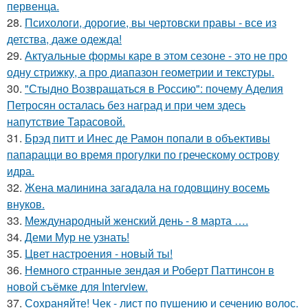
первенца.
28.
Психологи, дорогие, вы чертовски правы - все из
детства, даже одежда!
29.
Актуальные формы каре в этом сезоне - это не про
одну стрижку, а про диапазон геометрии и текстуры.
30.
"Стыдно Возвращаться в Россию": почему Аделия
Петросян осталась без наград и при чем здесь
напутствие Тарасовой.
31.
Брэд питт и Инес де Рамон попали в объективы
папарацци во время прогулки по греческому острову
идра.
32.
Жена малинина загадала на годовщину восемь
внуков.
33.
Международный женский день - 8 марта ….
34.
Деми Мур не узнать!
35.
Цвет настроения - новый ты!
36.
Немного странные зендая и Роберт Паттинсон в
новой съёмке для Interview.
37.
Сохраняйте! Чек - лист по пушению и сечению волос.