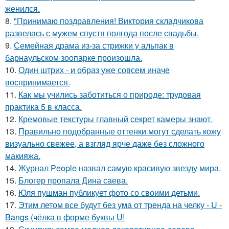
женился.
8.
"Принимаю поздравления! Виктория складчикова
развелась с мужем спустя полгода после свадьбы.
9.
Семейная драма из-за стрижки у альпак в
барнаульском зоопарке произошла.
10.
Один штрих - и образ уже совсем иначе
воспринимается.
11.
Как мы учились заботиться о природе: трудовая
практика 5 в класса.
12.
Кремовые текстуры главный секрет камеры знают.
13.
Правильно подобранные оттенки могут сделать кожу
визуально свежее, а взгляд ярче даже без сложного
макияжа.
14.
Журнал People назвал самую красивую звезду мира.
15.
Блогер пропала Дина саева.
16.
Юля пушман публикует фото со своими детьми.
17.
Этим летом все будут без ума от тренда на челку - U -
Bangs (чёлка в форме буквы U!