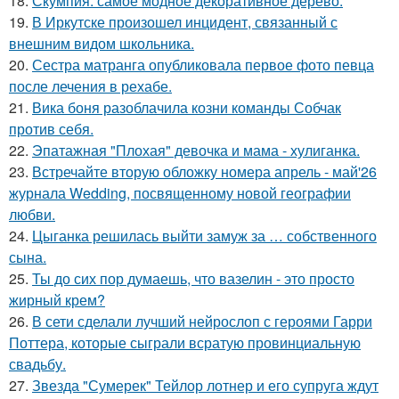
18.
Скумпия: самое модное декоративное дерево.
19.
В Иркутске произошел инцидент, связанный с
внешним видом школьника.
20.
Сестра матранга опубликовала первое фото певца
после лечения в рехабе.
21.
Вика боня разоблачила козни команды Собчак
против себя.
22.
Эпатажная "Плохая" девочка и мама - хулиганка.
23.
Встречайте вторую обложку номера апрель - май'26
журнала Wedding, посвященному новой географии
любви.
24.
Цыганка решилась выйти замуж за … собственного
сына.
25.
Ты до сих пор думаешь, что вазелин - это просто
жирный крем?
26.
В сети сделали лучший нейрослоп с героями Гарри
Поттера, которые сыграли всратую провинциальную
свадьбу.
27.
Звезда "Сумерек" Тейлор лотнер и его супруга ждут