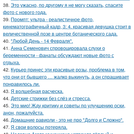
38.
Это ужасно, по другому я не могу сказать, спасите
фото с нового года.
39.
Промпт: ультра - реалистичное фото,
кинематографичный кадр, 3: 4. красивая девушка стоит в
величественной позе в центре ботанического сада.
40.
"Любой День - 14 Февраля".
41.
Анна Семенович спровоцировала слухи о
беременности - фанаты обсуждают новые фото с
отдыха.
42.
Курьер принес эти красивые розы, проблема в том,
что они от бывшего … жалко выкинуть, а он спрашивает
понравилось ли.
43.
Я волшебная расческа.
44.
Детские стрижки без слёз и стресса.
45.
Это мио! Жду критику и советы по улучшению оски,
анон, пожалуйста.
46.
Домашние равиоли - это не про "Долго и Сложно".
47.
Я свои волосы потеряла.