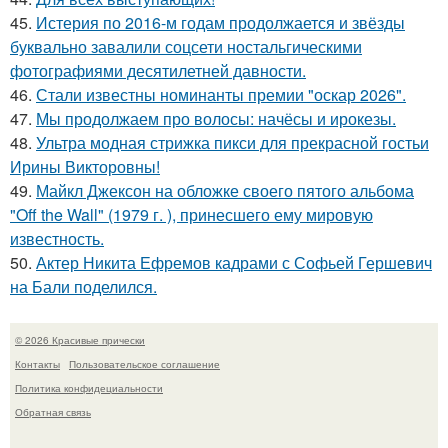
45.
Истерия по 2016-м годам продолжается и звёзды
буквально завалили соцсети ностальгическими
фотографиями десятилетней давности.
46.
Стали известны номинанты премии "оскар 2026".
47.
Мы продолжаем про волосы: начёсы и ирокезы.
48.
Ультра модная стрижка пикси для прекрасной гостьи
Ирины Викторовны!
49.
Майкл Джексон на обложке своего пятого альбома
"Off the Wall" (1979 г. ), принесшего ему мировую
известность.
50.
Актер Никита Ефремов кадрами с Софьей Гершевич
на Бали поделился.
© 2026 Красивые прически
Контакты
Пользовательское соглашение
Политика конфидециальности
Обратная связь