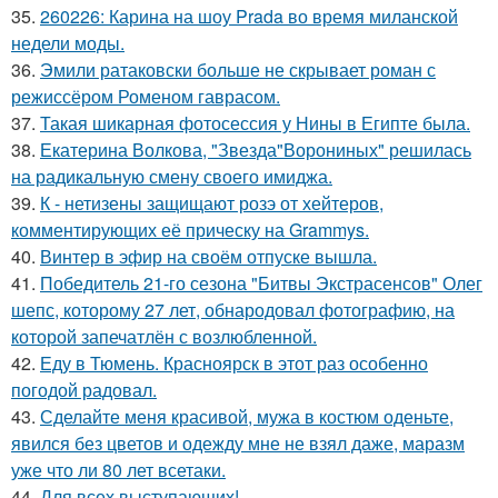
35.
260226: Карина на шоу Prada во время миланской
недели моды.
36.
Эмили ратаковски больше не скрывает роман с
режиссёром Роменом гаврасом.
37.
Такая шикарная фотосессия у Нины в Египте была.
38.
Екатерина Волкова, "Звезда"Ворониных" решилась
на радикальную смену своего имиджа.
39.
К - нетизены защищают розэ от хейтеров,
комментирующих её прическу на Grammys.
40.
Винтер в эфир на своём отпуске вышла.
41.
Победитель 21-го сезона "Битвы Экстрасенсов" Олег
шепс, которому 27 лет, обнародовал фотографию, на
которой запечатлён с возлюбленной.
42.
Еду в Тюмень. Красноярск в этот раз особенно
погодой радовал.
43.
Сделайте меня красивой, мужа в костюм оденьте,
явился без цветов и одежду мне не взял даже, маразм
уже что ли 80 лет всетаки.
44.
Для всех выступающих!