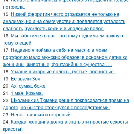
потрясла.
15.
Низкий ферритин часто отражается не только на
анализах, но и на самочувствии: появляется усталость,
слабость, тусклость кожи и выпадение волос.
16.
Мы заботимся о вас - поэтому поднимаем важную
тему клещей.
17.
Недавно я поймала себя на мысли: в моем
портфолио мало мужских образов; в основном детишки,
женщины, животные, фантазийные существа ….
18.
У маши шикарные волосы, густые, волнистые.
19.
Ее звали Зоя.
20.
Ах, сумка, боже!
21.
1 мая. Козьма.
22.
Школьник из Тюмени решил покрасоваться прямо на
дороге, но быстро столкнулся с последствиями.
23.
Непостоянный и ветреный.
24.
Каждая женщина должна знать эти простые секреты
красоты!