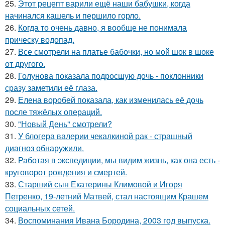
25.
Этот рецепт варили ещё наши бабушки, когда
начинался кашель и першило горло.
26.
Когда то очень давно, я вообще не понимала
прическу водопад.
27.
Все смотрели на платье бабочки, но мой шок в шоке
от другого.
28.
Голунова показала подросшую дочь - поклонники
сразу заметили её глаза.
29.
Елена воробей показала, как изменилась её дочь
после тяжёлых операций.
30.
"Новый День" смотрели?
31.
У блогера валерии чекалкиной рак - страшный
диагноз обнаружили.
32.
Работая в экспедиции, мы видим жизнь, как она есть -
круговорот рождения и смертей.
33.
Старший сын Екатерины Климовой и Игоря
Петренко, 19-летний Матвей, стал настоящим Крашем
социальных сетей.
34.
Воспоминания Ивана Бородина, 2003 год выпуска.