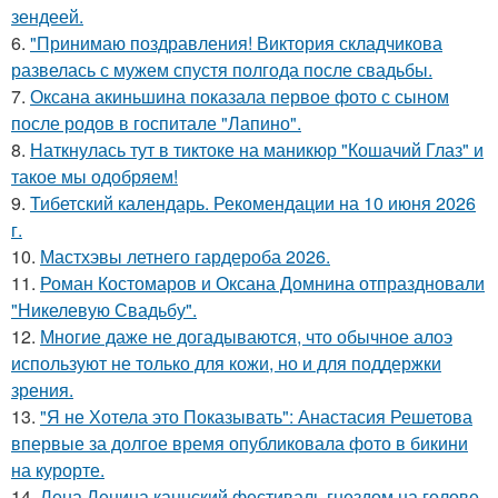
зендеей.
6.
"Принимаю поздравления! Виктория складчикова
развелась с мужем спустя полгода после свадьбы.
7.
Оксана акиньшина показала первое фото с сыном
после родов в госпитале "Лапино".
8.
Наткнулась тут в тиктоке на маникюр "Кошачий Глаз" и
такое мы одобряем!
9.
Тибетский календарь. Рекомендации на 10 июня 2026
г.
10.
Мастхэвы летнего гардероба 2026.
11.
Роман Костомаров и Оксана Домнина отпраздновали
"Никелевую Свадьбу".
12.
Многие даже не догадываются, что обычное алоэ
используют не только для кожи, но и для поддержки
зрения.
13.
"Я не Хотела это Показывать": Анастасия Решетова
впервые за долгое время опубликовала фото в бикини
на курорте.
14.
Лена Ленина каннский фестиваль гнездом на голове