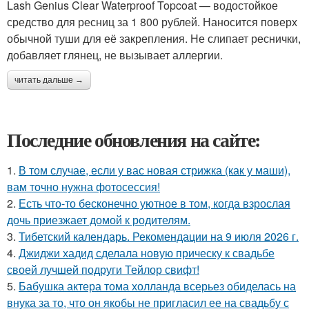
Lash Genius Clear Waterproof Topcoat — водостойкое
средство для ресниц за 1 800 рублей. Наносится поверх
обычной туши для её закрепления. Не слипает реснички,
добавляет глянец, не вызывает аллергии.
читать дальше →
Последние обновления на сайте:
1.
В том случае, если у вас новая стрижка (как у маши),
вам точно нужна фотосессия!
2.
Есть что-то бесконечно уютное в том, когда взрослая
дочь приезжает домой к родителям.
3.
Тибетский календарь. Рекомендации на 9 июля 2026 г.
4.
Джиджи хадид сделала новую прическу к свадьбе
своей лучшей подруги Тейлор свифт!
5.
Бабушка актера тома холланда всерьез обиделась на
внука за то, что он якобы не пригласил ее на свадьбу с